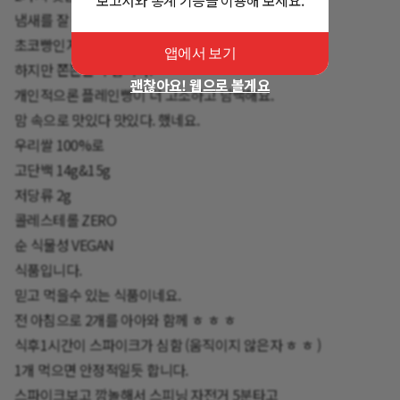
냄새를 잘 못맏는 비염환자라
초코빵인지 모르겠음.
앱에서 보기
하지만 쫀쫀쫀뜩 합니다.
괜찮아요! 웹으로 볼게요
개인적으론 플레인빵이 더 고소하고 담백해요.
맘 속으로 맛있다 맛있다. 했네요.
우리쌀 100%로
고단백 14g&15g
저당류 2g
콜레스테롤 ZERO
순 식물성 VEGAN
식품입니다.
믿고 먹을수 있는 식품이네요.
전 아침으로 2개를 아아와 함께 ㅎ ㅎ ㅎ
식후1시간이 스파이크가 심함 (움직이지 않은자 ㅎ ㅎ )
1개 먹으면 안정적일듯 합니다.
스파이크보고 깜놀해서 스피닝 자전거 5분타고