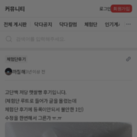
커뮤니티
로그인
회원가입
전체 게시판
닥다공지
닥다칼럼
체험단
인기게시글
체험단후기
까칠해
3년 이상 전
고단백 저당 햇쌀빵 후기입니다.
(체험단 루트로 들어가 글을 올렸는데
체험단 후기에 등록이안되서 불안한 1인)
수정을 한번해서 그른가 ㅠ.ㅠ