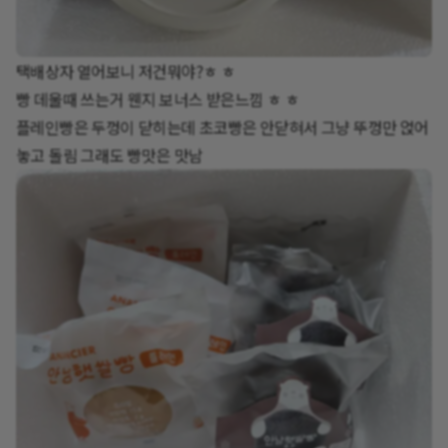
택배상자 열어보니 저건뭐야?ㅎ ㅎ
빵 데울때 쓰는거 웬지 보너스 받은느낌 ㅎ ㅎ
플레인빵은 두껑이 닫히는데 초코빵은 안닫혀서 그냥 뚜껑만 얹어
놓고 돌림 그래도 빵맛은 맛남