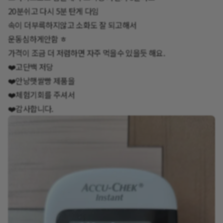
20분쉬고 다시 5분 탄게 다임
속이 더부륵하지않고 소화도 잘 되고해서
운동심하게안함 ㅎ
가격이 조금 더 저렴하면 자주 먹을수 있을듯 해요.
❤️고단백 저당
❤️안낭햇쌀빵 제품을
❤️체험기회를 주셔서
❤️감사합니다.