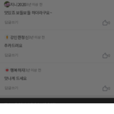
지니2020
3년 이상 전
맛있죠 보들보들 하더라구요~
답글쓰기
0
강인한정신
3년 이상 전
추카드려요
답글쓰기
0
행복하쟈
3년 이상 전
맛나게 드세요
답글쓰기
0
회사소개
이용약관
개인정보 처리방침
닥터다이어리 대표 : 송제윤