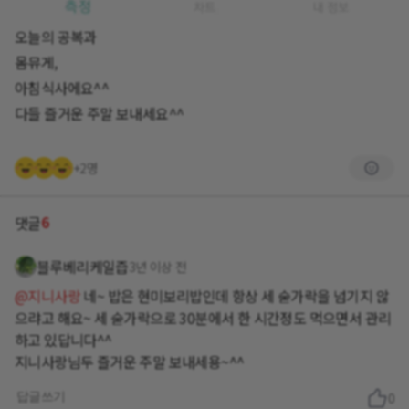
오늘의 공복과
몸뮤게,
아침식사에요^^
다들 즐거운 주말 보내세요^^
+2명
6
댓글
블루베리케일즙
3년 이상 전
@지니사랑
네~ 밥은 현미보리밥인데 항상 세 숟가락을 넘기지 않
으랴고 해요~ 세 숟가락으로 30분에서 한 시간정도 먹으면서 관리
하고 있답니다^^
지니사랑님두 즐거운 주말 보내세용~^^
답글쓰기
0