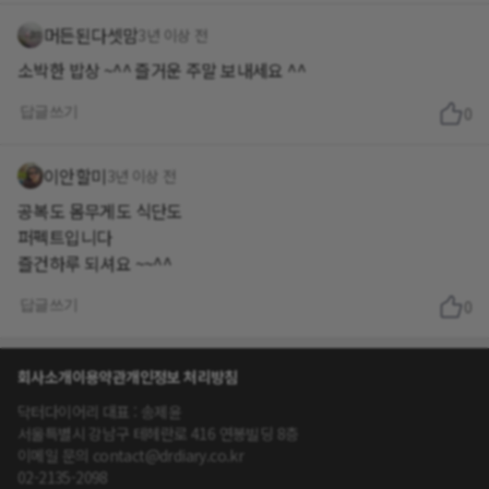
머든된다셋맘
3년 이상 전
소박한 밥상 ~^^ 즐거운 주말 보내세요 ^^
답글쓰기
0
이안할미
3년 이상 전
공복도 몸무게도 식단도
퍼펙트입니다
즐건하루 되셔요 ~~^^
답글쓰기
0
회사소개
이용약관
개인정보 처리방침
닥터다이어리 대표 : 송제윤
서울특별시 강남구 테헤란로 416 연봉빌딩 8층
이메일 문의 contact@drdiary.co.kr
02-2135-2098