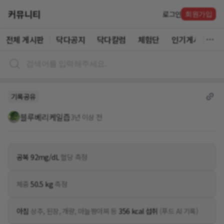
커뮤니티
로그인
회원가입
전체 게시판
닥다공지
닥다칼럼
체험단
인기게시글
기록공유
블루베리케일즙
3년 이상 전
공복 92mg/dL
혈당 측정
체중
50.5 kg
측정
아침
상추, 된장, 개량, 마늘짱아찌 등
356 kcal 섭취
(푸드 AI 기록)