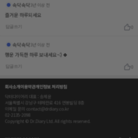
속닥속닥
3년 이상 전
즐거운 하루되세요
답글쓰기
0
속닥속닥
3년 이상 전
행운 가득한 하루 보내세요~:) 🍀
답글쓰기
0
회사소개
이용약관
개인정보 처리방침
닥터다이어리 대표 : 송제윤
서울특별시 강남구 테헤란로 416 연봉빌딩 8층
이메일 문의 contact@drdiary.co.kr
02-2135-2098
Copyright © Dr.Diary Ltd. All rights reserved.