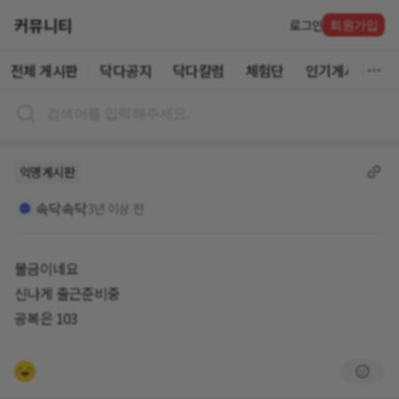
커뮤니티
로그인
회원가입
전체 게시판
닥다공지
닥다칼럼
체험단
인기게시글
익명게시판
속닥속닥
3년 이상 전
불금이네요
신나게 출근준비중
공복은 103