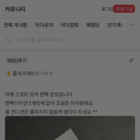
커뮤니티
로그인
회원가입
전체 게시판
닥다공지
닥다칼럼
체험단
인기게시글
체험단후기
플라즈마0
3년 이상 전
어제 스포티 또박 한팩 받았습니다
한팩이지만 3개밖에 없어 조금은 아쉬운데요
몸 컨디션은 좋아지지 않을까 생각이 드네요 ^^