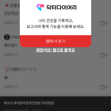
오쩜오가즈아
3년 이상 전
건강하고 행복한 하루보내세요^^
나의 건강을 기록하고,
답글쓰기
0
보고서와 통계 기능을 이용해 보세요.
기적의아이콘
3년 이상 전
앱에서 보기
화이팅!!
괜찮아요! 웹으로 볼게요
답글쓰기
0
다겸이
3년 이상 전
😀
답글쓰기
0
회사소개
이용약관
개인정보 처리방침
닥터다이어리 대표 : 송제윤