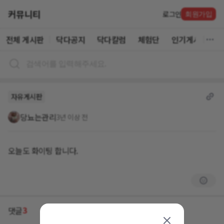
커뮤니티
로그인
회원가입
전체 게시판
닥다공지
닥다칼럼
체험단
인기게시글
자유게시판
당뇨는관리
3년 이상 전
오늘도 화이팅 합니다.
3
댓글