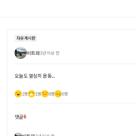
자유게시판
비트와
3년 이상 전
오늘도 열심히 운동...
1명
1명
0명
0명
6
댓글