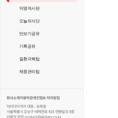
익명게시판
오늘의식단
만보기공유
기록공유
질환극복팁
체중관리팁
회사소개
이용약관
개인정보 처리방침
닥터다이어리 대표 : 송제윤
서울특별시 강남구 테헤란로 416 연봉빌딩 8층
이메일 문의 contact@drdiary.co.kr