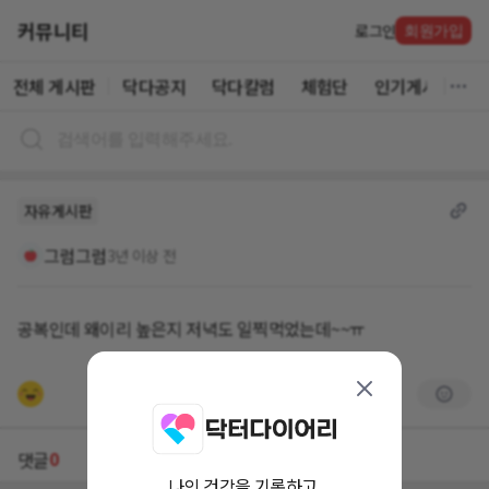
커뮤니티
로그인
회원가입
전체 게시판
닥다공지
닥다칼럼
체험단
인기게시글
자유게시판
그럼그럼
3년 이상 전
공복인데 왜이리 높은지 저녁도 일찍먹었는데~~ㅠ
0
댓글
나의 건강을 기록하고,