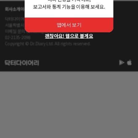
보고서와 통계 기능을 이용해 보세요.
회사소개
이용약관
개인정보 처리방침
닥터다이어리 대표 : 송제윤
서울특별시 강남구 테헤란로 416 연봉빌딩 8층
앱에서 보기
이메일 문의 contact@drdiary.co.kr
괜찮아요! 웹으로 볼게요
02-2135-2098
Copyright © Dr.Diary Ltd. All rights reserved.