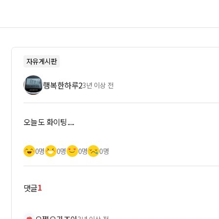
자유게시판
행복한하루2
3년 이상 전
오늘도 화이팅....
0명
0명
0명
0명
1
댓글