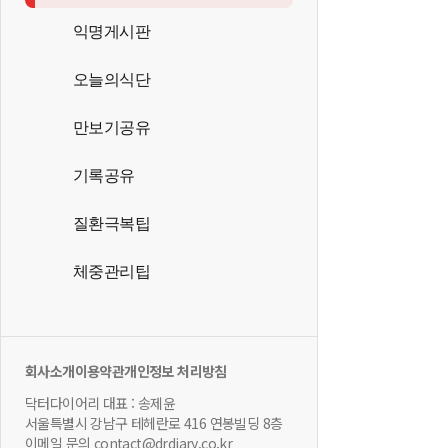
익명게시판
오늘의식단
만보기공유
기록공유
질환극복팁
체중관리팁
회사소개
이용약관
개인정보 처리방침
닥터다이어리 대표 : 송제윤
서울특별시 강남구 테헤란로 416 연봉빌딩 8층
이메일 문의 contact@drdiary.co.kr