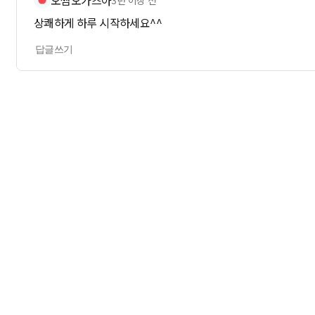
오쩜오가즈아
3년 이상 전
상쾌하게 하루 시작하세요^^
답글쓰기