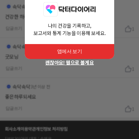
속닥속닥
3년 이상 전
건강한 하루 보내세요
나의 건강을 기록하고,
답글쓰기
1
보고서와 통계 기능을 이용해 보세요.
속닥속닥
3년 이상 전
앱에서 보기
굿모닝
괜찮아요! 웹으로 볼게요
답글쓰기
1
속닥속닥
3년 이상 전
좋은하루되세요
답글쓰기
1
회사소개
이용약관
개인정보 처리방침
닥터다이어리 대표 : 송제윤