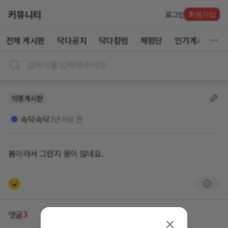
커뮤니티
로그인
회원가입
전체 게시판
닥다공지
닥다칼럼
체험단
인기게시글
익명게시판
속닥속닥
3년 이상 전
봄이라서 그런지 꿈이 많네요.
3
댓글