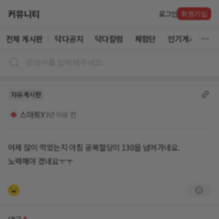
커뮤니티
로그인
회원가입
전체 게시판
닥다공지
닥다칼럼
체험단
인기게시글
자유게시판
스마트Y
3년 이상 전
어제 많이 먹었는지 아침 공복혈당이 130을 넘어가네요.
노력해야 겠네요ㅜㅜ