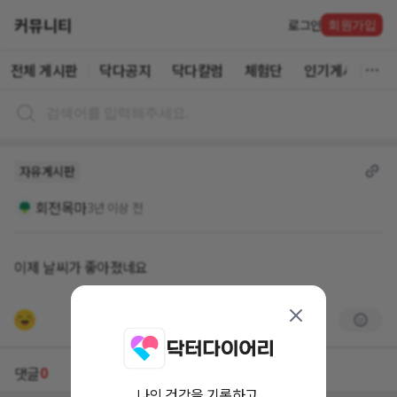
커뮤니티
로그인
회원가입
전체 게시판
닥다공지
닥다칼럼
체험단
인기게시글
자유게시판
회전목마
3년 이상 전
이제 날씨가 좋아졌네요
0
댓글
나의 건강을 기록하고,