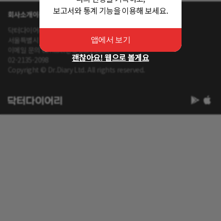
보고서와 통계 기능을 이용해 보세요.
회사소개
이용약관
개인정보 처리방침
닥터다이어리 대표 : 송제윤
서울특별시 강남구 테헤란로 416 연봉빌딩 8층
앱에서 보기
이메일 문의 contact@drdiary.co.kr
괜찮아요! 웹으로 볼게요
02-2135-2098
Copyright © Dr.Diary Ltd. All rights reserved.