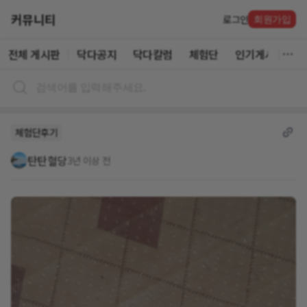
커뮤니티
로그인
회원가입
전체 게시판
닥다공지
닥다칼럼
체험단
인기게시글
체험단후기
탄탄혈당
3년 이상 전