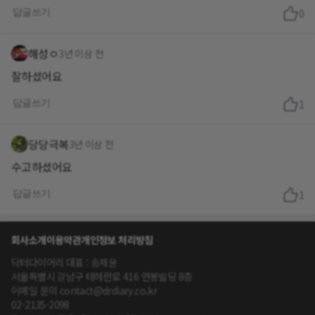
답글쓰기
0
해성ㅇ
3년 이상 전
잘하셨어요
답글쓰기
1
당당극복
3년 이상 전
수고하셨어요
답글쓰기
1
회사소개
이용약관
개인정보 처리방침
닥터다이어리 대표 : 송제윤
서울특별시 강남구 테헤란로 416 연봉빌딩 8층
이메일 문의 contact@drdiary.co.kr
02-2135-2098