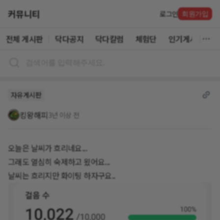
커뮤니티
로그인
회원가입
전체 게시판
닥다공지
닥다칼럼
체험단
인기게시글
자유게시판
킹왕해피
3년 이상 전
오늘은 날씨가 흐리네요...
그래도 열심히 숙제하고 욌어요...
날씨는 흐리지만 화이팅 하자구요..