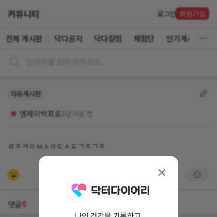
커뮤니티
로그인
회원가입
전체 게시판
닥다공지
닥다칼럼
체험단
인기게시글
자유게시판
엠제이박프로
3년 이상 전
ㄹㅈㅋㅇㅂㅅㅇㄷㅅㄷㄱㅈㄱㅈ
0
댓글
나의 건강을 기록하고,