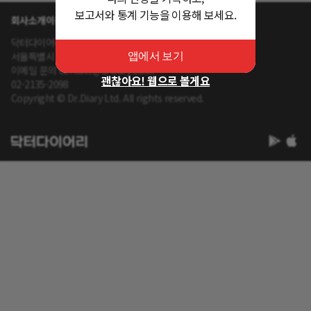
보고서와 통계 기능을 이용해 보세요.
회사소개
이용약관
개인정보 처리방침
닥터다이어리 대표 : 송제윤
서울특별시 강남구 테헤란로 416 연봉빌딩 8층
앱에서 보기
이메일 문의 contact@drdiary.co.kr
괜찮아요! 웹으로 볼게요
02-2135-2098
Copyright © Dr.Diary Ltd. All rights reserved.