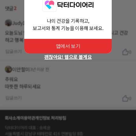
2
댓글
나의 건강을 기록하고,
Judy1
3년 이상 전
보고서와 통계 기능을 이용해 보세요.
오늘도님 안녕하세요 좋은 아침입니다~^^ 감기 주의하시고 건강
하고 행복 가득한 한 주 보내시길 바라요!
앱에서 보기
답글쓰기
0
괜찮아요! 웹으로 볼게요
이안할미
3년 이상 전
추워요
따뜻한 하루되세요
답글쓰기
0
회사소개
이용약관
개인정보 처리방침
닥터다이어리 대표 : 송제윤
서울특별시 강남구 테헤란로 416 연봉빌딩 8층