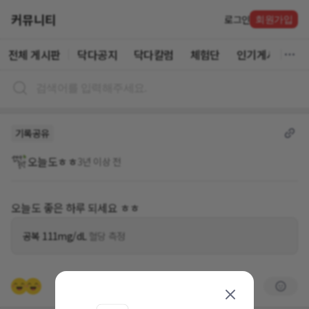
커뮤니티
로그인
회원가입
전체 게시판
닥다공지
닥다칼럼
체험단
인기게시글
기록공유
오늘도ㅎㅎ
3년 이상 전
오늘도 좋은 하루 되세요 ㅎㅎ
공복 111mg/dL
혈당 측정