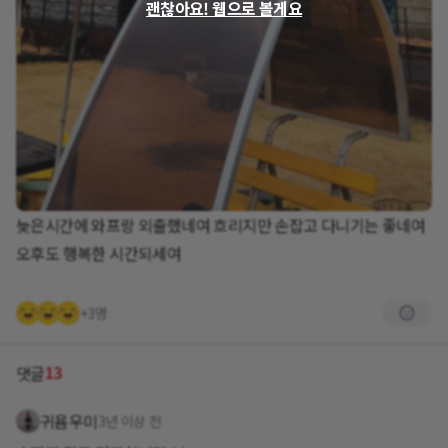
괜찮아요! 웹으로 볼게요
늦은시간에 와프랑 외출했네여 흐리지만 손잡고 다니기는 좋네여
오후도 행복한 시간되세여
+3명
13
댓글
귀욤우미
3년 이상 전