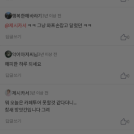
행복한해바라기
3년 이상 전
@제시카서
ㅋㅋ 그냥 와프손잡고 달렸던 ㅋㅋ
답글쓰기
0
악어아저씨님
3년 이상 전
해피한 하루 되세요
답글쓰기
0
제시카서
3년 이상 전
뭐 오늘은 카페투어 못할것 같다더니...
참새 방앗간입니다 그려
답글쓰기
0