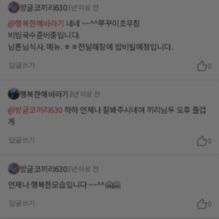
방글코끼리630
3년 이상 전
@행복한해바라기
네네 ~~^^쭈꾸미초무침
비빔국수준비중입니다.
답글쓰기
0
행복한해바라기
3년 이상 전
@방글코끼리630
하하 언제나 잘봐주시네여 끼리님두 오후 즐겁
게
답글쓰기
0
방글코끼리630
3년 이상 전
언제나 행복한모습입니다 ~~^^🤗🤗
답글쓰기
0