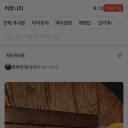
커뮤니티
로그인
회원가입
전체 게시판
닥다공지
닥다칼럼
체험단
인기게시글
자유게시판
행복한해바라기
3년 이상 전