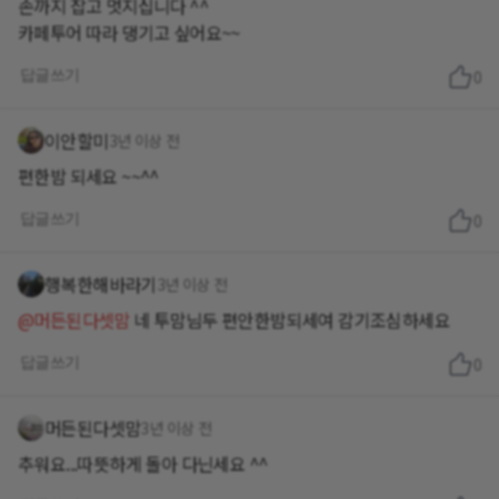
손까지 잡고 멋지십니다 ^^
카페투어 따라 댕기고 싶어요~~
답글쓰기
0
이안할미
3년 이상 전
편한밤 되세요 ~~^^
답글쓰기
0
행복한해바라기
3년 이상 전
@머든된다셋맘
네 투맘님두 편안한밤되세여 감기조심하세요
답글쓰기
0
머든된다셋맘
3년 이상 전
추워요...따뜻하게 돌아 다닌세요 ^^