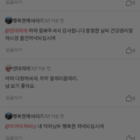
답글쓰기
0
행복한해바라기
3년 이상 전
@덴데레레
하하 잘봐주셔서 감사합니다 쌀쌀한 날씨 건강관리잘
하시겅 즐건저녁되십시여
답글쓰기
0
덴데레레
3년 이상 전
어머 다정하셔라. 히히 얼레리꼴레리.
넘 보기 좋아요.
답글쓰기
0
행복한해바라기
3년 이상 전
@악어아저씨님
네 악어님두 행복한 저녁되십시여
답글쓰기
0