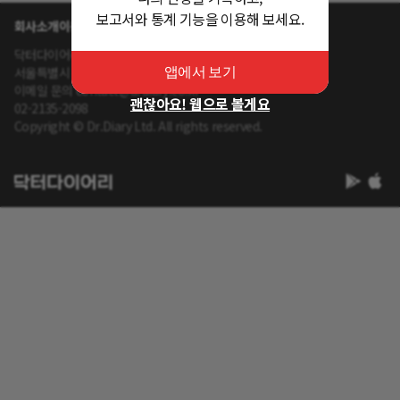
보고서와 통계 기능을 이용해 보세요.
회사소개
이용약관
개인정보 처리방침
닥터다이어리 대표 : 송제윤
서울특별시 강남구 테헤란로 416 연봉빌딩 8층
앱에서 보기
이메일 문의 contact@drdiary.co.kr
괜찮아요! 웹으로 볼게요
02-2135-2098
Copyright © Dr.Diary Ltd. All rights reserved.