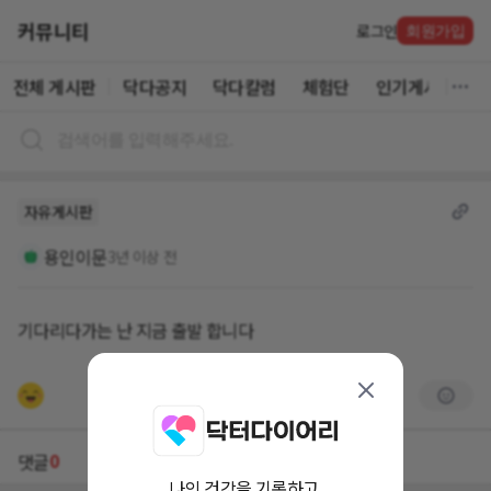
커뮤니티
로그인
회원가입
전체 게시판
닥다공지
닥다칼럼
체험단
인기게시글
자유게시판
용인이문
3년 이상 전
기다리다가는 난 지금 출발 합니다
0
댓글
나의 건강을 기록하고,