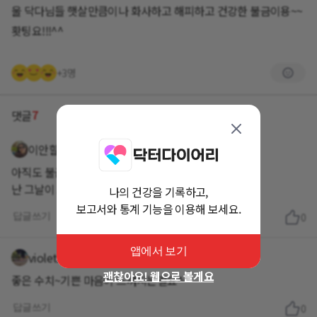
울 닥다님들 햇살만큼이나 화사하고 해피하고 건강한 불금이용~~
홧팅요!!!^^
+3명
7
댓글
이안할미
3년 이상 전
아직도 불금 찾슈?
난 그날이 그날인디 ㅋㅋㅋㅋ 😆
나의 건강을 기록하고,
보고서와 통계 기능을 이용해 보세요.
답글쓰기
0
앱에서 보기
violet1
3년 이상 전
괜찮아요! 웹으로 볼게요
좋은 수치~기쁜 마음이 느껴지는걸요^^
답글쓰기
0