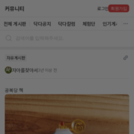
커뮤니티
로그인
회원가입
전체 게시판
닥다공지
닥다칼럼
체험단
인기게시글
자유게시판
자아를찾아서
3년 이상 전
공복당 첵