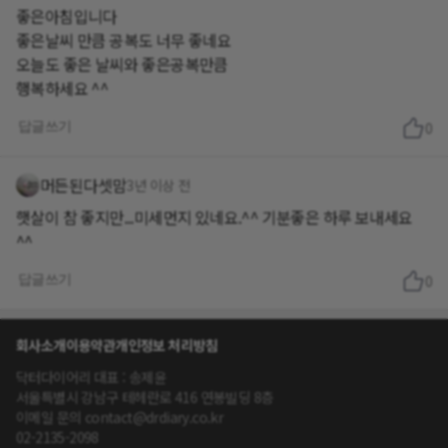
좋은아침입니다
좋은날씨 만큼 공복도 너무 좋네요
오늘도 좋은 날씨와 좋은공복만큼
행복하세요 ^^
답글쓰기
0
머든된다셋맘
3년 이상 전
햇살이 참 좋지만...미세먼지 있네요.^^ 기분좋은 하루 보내세요
^^
답글쓰기
0
회사소개
이용약관
개인정보 처리방침
닥터다이어리 대표 : 송제윤
서울특별시 강남구 테헤란로 416 연봉빌딩 8층
이메일 문의 contact@drdiary.co.kr
02-2135-2098