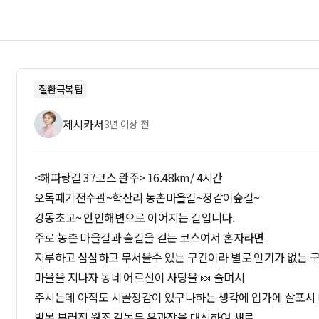
질환극복팁
제시카서
3년 이상 전
<해파랑길 37코스 완주> 16.48km/ 4시간
오독떼기전수관~학산리 농촌마을길~정감이숲길~
강동초교~ 안인해변으로 이어지는 길입니다.
주로 농촌 마을길과 숲길을 걷는 코스여서 혼자라면
지루하고 심심하고 무서울수 있는 구간이라 별로 인기가 없는 
마을을 지나자 동네 어르신이 사탕을 🍬 슬며시
주시는데 아직도 시골정감이 있구나하는 생각에 입가에 살포시
발목 부러진 원조 길동무 유과장을 대신하여 새로