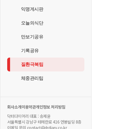
익명게시판
오늘의식단
만보기공유
기록공유
질환극복팁
체중관리팁
회사소개
이용약관
개인정보 처리방침
닥터다이어리 대표 : 송제윤
서울특별시 강남구 테헤란로 416 연봉빌딩 8층
이메일 문의 contact@drdiary.co.kr