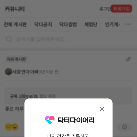
커뮤니티
로그인
회원가입
전체 게시판
닥다공지
닥다칼럼
체험단
인기게시글
자유게시판
세중연아아빠
3년 이상 전
공복 108mg/dL
혈당 측정
좋은 하루 보내셔요~~
나의 건강을 기록하고,