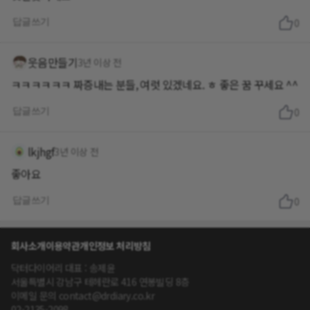
답글쓰기
0
웃음만들기
3년 이상 전
ㅋㅋㅋㅋㅋㅋ 짜증내는 분들, 여럿 있겠네요. ㅎ 좋은 꿈 꾸세요 ^^
답글쓰기
0
lkjhgf
3년 이상 전
좋아요
답글쓰기
0
회사소개
이용약관
개인정보 처리방침
닥터다이어리 대표 : 송제윤
서울특별시 강남구 테헤란로 416 연봉빌딩 8층
이메일 문의 contact@drdiary.co.kr
02-2135-2098