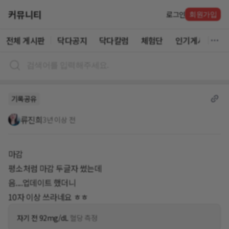
커뮤니티
로그인
회원가입
전체 게시판
닥다공지
닥다칼럼
체험단
인기게시글
기록공유
류진희
3년 이상 전
마감
평소처럼 마감 두글자 썼는데
음....업데이트 했더니
10자 이상 쓰라네요 ㅎㅎ
자기 전 92mg/dL
혈당 측정