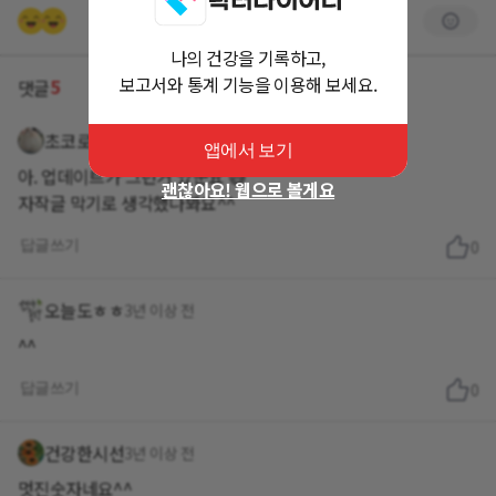
나의 건강을 기록하고,
보고서와 통계 기능을 이용해 보세요.
5
댓글
초코로미
3년 이상 전
앱에서 보기
아. 업데이트가 그런거 였군요 😅
괜찮아요! 웹으로 볼게요
자작글 막기로 생각했나봐요^^
답글쓰기
0
오늘도ㅎㅎ
3년 이상 전
^^
답글쓰기
0
건강한시선
3년 이상 전
멋진숫자네요^^