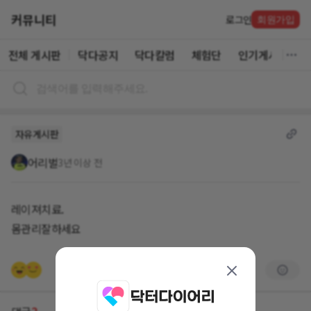
커뮤니티
로그인
회원가입
전체 게시판
닥다공지
닥다칼럼
체험단
인기게시글
자유게시판
어리벌
3년 이상 전
레이져치료.
몸관리잘하세요