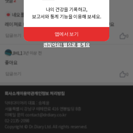
2
댓글
나의 건강을 기록하고,
네오폴리스
3년 이상 전
보고서와 통계 기능을 이용해 보세요.
레이져로 비만 치료 했었는데, 아직은 효과가 덜하더라구요
앱에서 보기
답글쓰기
0
괜찮아요! 웹으로 볼게요
JHL1
3년 이상 전
좋아요
답글쓰기
0
회사소개
이용약관
개인정보 처리방침
닥터다이어리 대표 : 송제윤
서울특별시 강남구 테헤란로 416 연봉빌딩 8층
이메일 문의 contact@drdiary.co.kr
02-2135-2098
Copyright © Dr.Diary Ltd. All rights reserved.