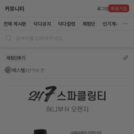
커뮤니티
로그인
회원가입
전체 게시판
닥다공지
닥다칼럼
체험단
인기게시글
체험단후기
에스텔
3년 이상 전