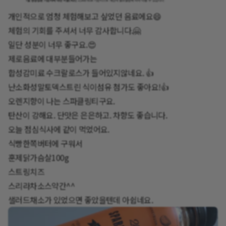
개인적으로 엄청 체험해보고 싶었던 음료에요😄
체험의 기회를 주셔서 너무 감사합니다.🤗
일단 성분이 너무 좋구요.😍
제로음료에 대부분들어가는
합성감미료 수크랄로스가 들어있지않네요. 👍
난소화성말토덱스트린 식이섬유 첨가도 좋아요!👍
오렌지향이 나는 스파클링티구요.
탄산이 강해요. 단맛은 은은하고. 차향도 좋습니다.
오늘 점심식사에 같이 먹었어요.
식빵한쪽버터에 구워서
훈제닭가슴살100g
스트링치즈
스리라차소스약간^^
샐러드채소가 있었으면 좋았을텐데 아쉽네요.