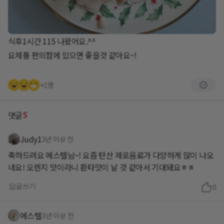
식후1시간 115 나왔어요.^^
요제품 편의점에 있으면 좋을것 같아요~!
+1명
5
댓글
Judy1
3년 이상 전
축하드려요 에스텔님~! 요즘 탄산 제로음료가 다양하게 많이 나오
네요! 오렌지 맛이라니 환타맛이 날 것 같아서 기대돼요ㅎㅎ
답글쓰기
0
에스텔
3년 이상 전