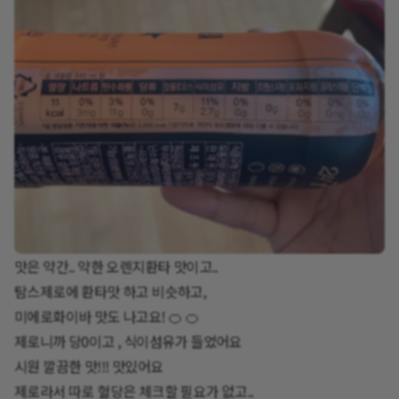
맛은 약간.. 약한 오렌지환타 맛이고..
탐스제로에 환타맛 하고 비슷하고,
미에로화이바 맛도 나고요! 🍊 🍊
제로니까 당0이고 , 식이섬유가 들었어요
시원 깔끔한 맛!!! 맛있어요
제로라서 따로 혈당은 체크할 필요가 없고..