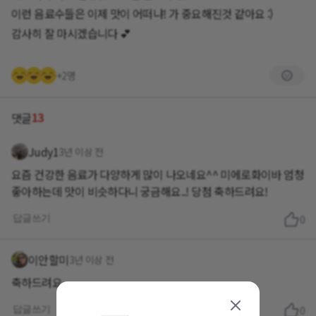
이런 음료수들은 이제 맛이 어떠냐! 가 중요해진것 같아요 :)
감사히 잘 마시겠습니다 💕
+2명
13
댓글
Judy1
3년 이상 전
요즘 건강한 음료가 다양하게 많이 나오네요^^ 미에로화이바 엄청
좋아하는데 맛이 비슷하다니 궁금해요..! 당첨 축하드려요!
답글쓰기
0
이안할미
3년 이상 전
축하드려요
답글쓰기
0