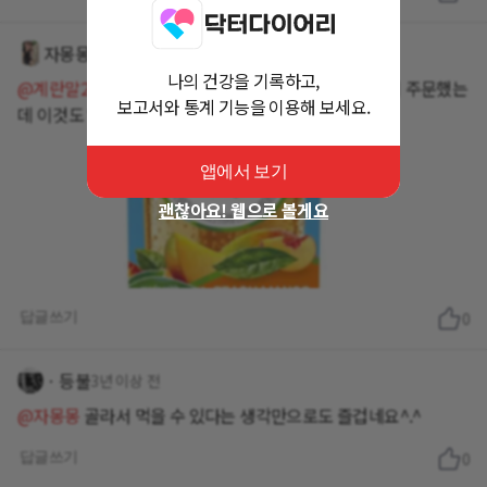
자몽몽
3년 이상 전
나의 건강을 기록하고,
@계란말2
저 얼마전에 크리스탈라이트 피치레몬그린티 주문했는
보고서와 통계 기능을 이용해 보세요.
데 이것도 얼른 먹어봐야하는데 ㅋㅋ
앱에서 보기
괜찮아요! 웹으로 볼게요
답글쓰기
0
ㆍ등불
3년 이상 전
@자몽몽
골라서 먹을 수 있다는 생각만으로도 즐겁네요^.^
답글쓰기
0