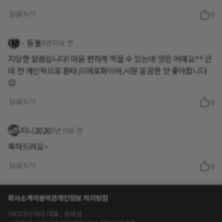
답글쓰기
0
ㆍ등불
3년 이상 전
지당한 말씀입니다! 마음 편하게 먹을 수 있는데 맛은 어때요^^ 근
데 전 개인적으로 환타,미에로화이바,시원 깔끔한 맛 좋아합니다
😉
답글쓰기
0
지니2020
3년 이상 전
축하드려요~
답글쓰기
0
회사소개
이용약관
개인정보 처리방침
닥터다이어리 대표 : 송제윤