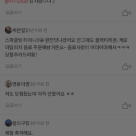
@지니2020
감사합니다 :)
답글쓰기
0
계란말2
3년 이상 전
스파클링 티라니!!🤩 완전맛나겠어요 안그래도 블랙티레몬. 캐모
마일피치 음료 주문해놨거든요~ 음료사랑이 어마어마해서ㅋㅋㅋ
당첨추카드려용!
답글쓰기
0
영웅아범
3년 이상 전
저도 당첨됬는데 아직 안왔어요 ㅎㅎ
답글쓰기
0
꿈의구장
3년 이상 전
체험 축하해요.