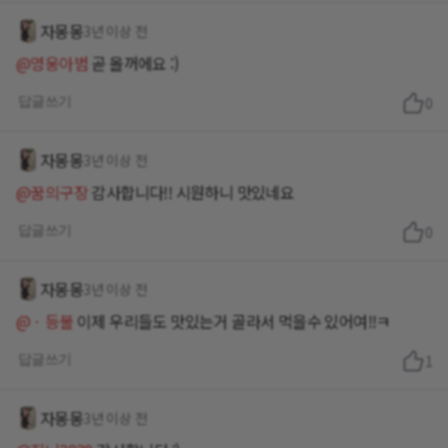
자몽몽
3년 이상 전
@영웅아범
곧 올꺼에요 :)
답글쓰기
0
자몽몽
3년 이상 전
@꿈의구장
감사합니다!! 시원하니 맛있네요
답글쓰기
0
자몽몽
3년 이상 전
@ㆍ등불
이제 우리들도 맛있는거 골라서 먹을수 있어여!!ㅋ
답글쓰기
1
자몽몽
3년 이상 전