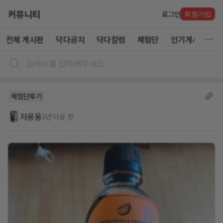
커뮤니티
로그인
회원가입
전체 게시판
닥다공지
닥다칼럼
체험단
인기게시글
체험단후기
자몽몽
3년 이상 전