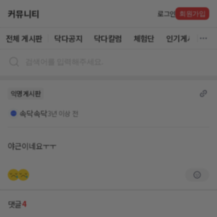
커뮤니티
로그인
회원가입
전체 게시판
닥다공지
닥다칼럼
체험단
인기게시글
익명게시판
속닥속닥
3년 이상 전
야근이네요ㅜㅜ
4
댓글