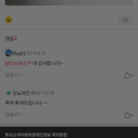
2
댓글
May01
3년 이상 전
@당뇨와친구
네 감사합니다~
답글쓰기
0
당뇨와친구
3년 이상 전
축하 축하드립니다 ~~
답글쓰기
0
회사소개
이용약관
개인정보 처리방침