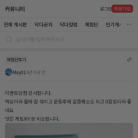
커뮤니티
로그인
회원가입
전체 게시판
닥다공지
닥다칼럼
체험단
인기게시글
체험단후기
May01
3년 이상 전
이벤트당첨 감사합니다.
액상이라 물에 잘 섞이고 운동후에 갈증해소도 되고 0칼로리라 좋
네요
맛은 게토X이랑 비슷합니다.