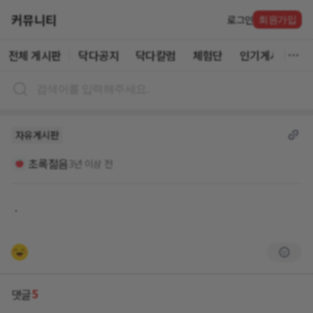
커뮤니티
로그인
회원가입
전체 게시판
닥다공지
닥다칼럼
체험단
인기게시글
자유게시판
초록젊음
3년 이상 전
ㆍ
5
댓글