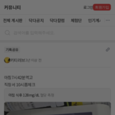
커뮤니티
로그인
회원가입
전체 게시판
닥다공지
닥다칼럼
체험단
인기게시글
기록공유
키티러브
3년 이상 전
아침7시42분먹고
직장서 10시쯤체크
아침 식후 128mg/dL
혈당 측정