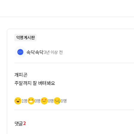
익명게시판
속닥속닥
3년 이상 전
개피곤
주말까지 잘 버텨봐요
1명
0명
0명
0명
2
댓글