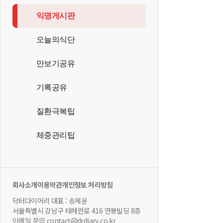
익명게시판
오늘의식단
만보기공유
기록공유
질환극복팁
체중관리팁
회사소개
이용약관
개인정보 처리방침
닥터다이어리 대표 : 송제윤
서울특별시 강남구 테헤란로 416 연봉빌딩 8층
이메일 문의 contact@drdiary.co.kr