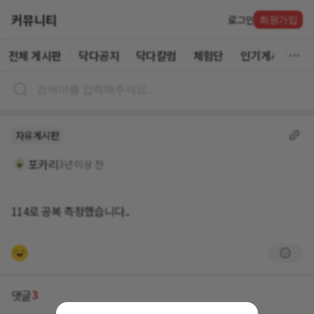
커뮤니티
로그인
회원가입
전체 게시판
닥다공지
닥다칼럼
체험단
인기게시글
자유게시판
포카리
3년 이상 전
114로 공복 측정했습니다..
3
댓글