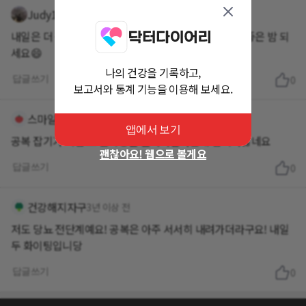
Judy1
3년 이상 전
내일은 더 공복이 좋으실거예요^^ 너무 상심치 마시고 좋은 밤 되
세요😄
나의 건강을 기록하고,
답글쓰기
0
보고서와 통계 기능을 이용해 보세요.
스마일352
3년 이상 전
앱에서 보기
괜찮아요! 웹으로 볼게요
답글쓰기
0
건강해지자구
3년 이상 전
저도 당뇨 전단계예요! 공복은 아주 서서히 내려가더라구요! 내일
두 화이팅입니당
답글쓰기
0