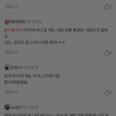
답글쓰기
1
덴데레레
3년 이상 전
@귀욤우미
아무데서나 잘 자는 사람 진짜 복받은 사람인거 같아
요.
나는. 잠귀도 밝고 어디가믄 못자 ㅠㅠ
답글쓰기
0
초록비
3년 이상 전
또띠아 피자 파는거 아닌가여??😋
탐나여🤤🤤😁
답글쓰기
0
Judy1
3년 이상 전
엄머 또띠아피자 너무 탐나요~~지금 집 냉장고에 먹을게 너무 없