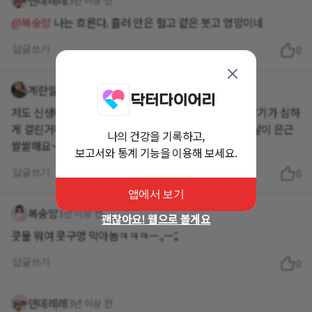
덴데레레
3년 이상 전
@복숭앙
나는 흐른다. 흘러 안은 헐고 겉은 붓고 엉망이네
답글쓰기
0
계란말2
3년 이상 전
저도 신생아처럼 푸~~~욱 자봤으면😆 아니 근데 언니 감기가 심하
게 걸린거예요?ㅠㅠ 우째 흑흑 언넝나아야할텐데 오늘 날이 은근
나의 건강을 기록하고,
쌀쌀해요~ 약챙겨먹어요 언니~
보고서와 통계 기능을 이용해 보세요.
답글쓰기
0
앱에서 보기
복숭앙
3년 이상 전
괜찮아요! 웹으로 볼게요
콧물 뭐여 콧구멍 막아놈ㅋㅋㅋㅡ.,ㅡ;;
답글쓰기
0
덴데레레
3년 이상 전