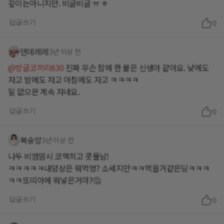
깊이는아니지만. 비글비글 ㅠ ㅎ
답글쓰기
0
덴데레레
3년 이상 전
@방글코끼리630
진짜 무슨 잠에 한 붙은 신생아 같아요. 낮에도
자고 밤에도 자고 아침에도 자고 ㅋㅋㅋㅋ
일 없으믄 계속 자네요.
답글쓰기
0
복숭앙
3년 이상 전
나두 비염땀시 코맥히고 콧물남!
ㅋㅋㅋㅋㅋ내덩상은 뭐먹엉? 소세지만ㅋㅋ먹을거같은딩ㅋㅋㅋ
ㅋㅋ또띠아에 뭐넣은거야?🤔
답글쓰기
0