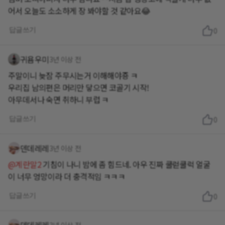
어서 오늘도 소소하게 장 봐야할 것 같아요😂
답글쓰기
0
귀욤우미
3년 이상 전
주말이니 늦잠 주무시는거 이해해야죵 ㅋ
우리집 남의편은 머리만 닿으면 코골기 시작!
아무데서나 숙면 취하니 부럽 ㅋ
답글쓰기
0
덴데레레
3년 이상 전
@계란말2
기침이 나니 밤에 좀 힘드네. 아우 진짜 쿨럳쿨럭 얼굴
이 너무 엉망이라 더 충격적임 ㅋㅋㅋ
답글쓰기
0