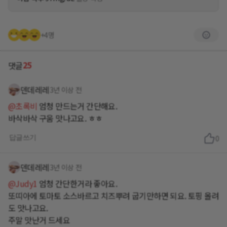
+4명
25
댓글
덴데레레
3년 이상 전
@초록비
엄청 만드는거 간단해요.
바삭바삭 구움 맛나고요. ㅎㅎ
답글쓰기
0
덴데레레
3년 이상 전
@Judy1
엄청 간단한거라 좋아요.
또띠아에 토마토 소스바르고 치즈뿌려 굽기만하면 되요. 토핑 올려
도 맛나고요.
주말 맛난거 드세요