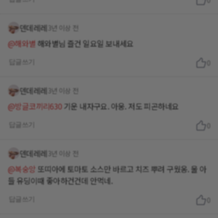
0
덴데레레
3년 이상 전
@해와별
해와별님 즐건 일요일 보내세요
답글쓰기
0
덴데레레
3년 이상 전
@방글코끼리630
기운 내자구요. 아웅. 저도 피곤하네요
답글쓰기
0
덴데레레
3년 이상 전
@복숭앙
또띠아에 토마토 소스만 바르고 치즈 뿌려 구웠옹. 울 아
들 유딩이때 좋아하건건데 안먹네.
답글쓰기
0