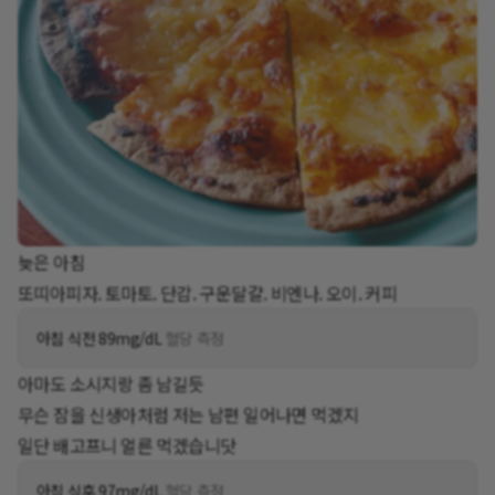
늦은 아침
또띠아피자. 토마토. 단감. 구운달걀. 비엔나. 오이. 커피
아침 식전 89mg/dL
혈당 측정
아마도 소시지랑 좀 남길듯
무슨 잠을 신생아처럼 저는 남편 일어나면 먹겠지
일단 배고프니 얼른 먹겠습니닷
아침 식후 97mg/dL
혈당 측정