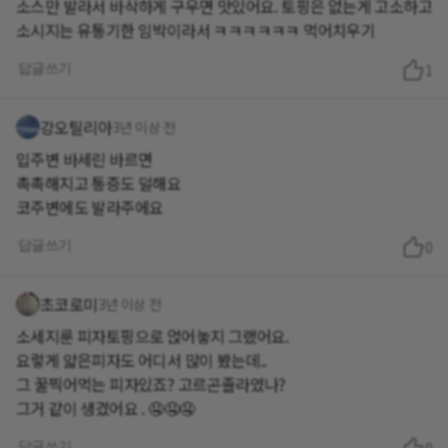
소스만 발라서 바삭하게 구우면 맛있어요. 토핑은 없는게 고소하고
소시지는 유통기한 임박이라서 ㅋㅋㅋㅋㅋㅋ 먹어치우기
답글쓰기
1
강오틸리아
3년 이상 전
입주변 바세린 바르면
촉촉해지고 통증도 덜해요
코주변에도 발라주에요
답글쓰기
0
초코로미
3년 이상 전
소세지룬 피자토핑으로 얹어놓지 그랬어요.
요렇게 얇은피자도 어디서 많이 봤는데..
그 꿀찍어먹는 피자있죠? 고르곤졸라였나?
그거 같이 생겼어요 . 🤤🤤🤤
답글쓰기