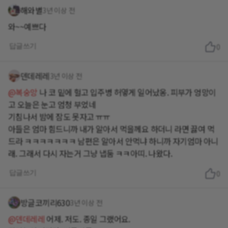
해와별
3년 이상 전
와~~예쁘다
답글쓰기
0
덴데레레
3년 이상 전
@복숭앙
나 코 밑에 헐고 입주병 허옇게 일어났옹. 피부가 엉망이
고 오늘은 눈고 엄청 부었네
기침나서 밤에 잠도 못자고 ㅠㅠ
아들은 엄마 힘드니까 내가 알아서 먹을께요 하더니 라면 끓여 먹
드라 ㅋㅋㅋㅋㅋㅋㅋ 남편은 알아서 안먹냐 하니까 자기엄마 아니
래. 그래서 다시 자는거 그냥 냅둠 ㅋㅋ아띠. 나왔다.
답글쓰기
0
방글코끼리630
3년 이상 전
@덴데레레
어제. 저도. 종일 그랬어요.