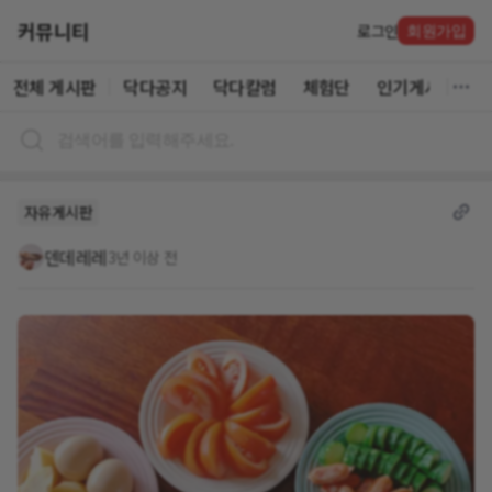
커뮤니티
로그인
회원가입
전체 게시판
닥다공지
닥다칼럼
체험단
인기게시글
자유게시판
덴데레레
3년 이상 전