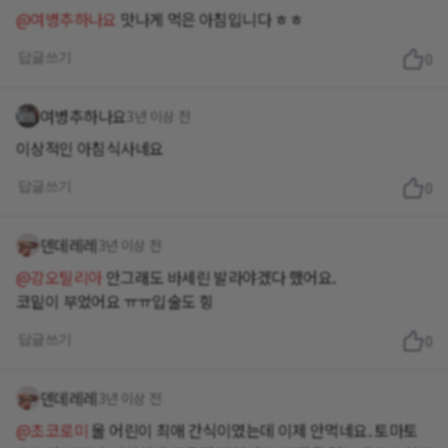
@여병추하나요
맛나게 먹은 아침입니다 ㅎㅎ
답글쓰기
0
여병추하나요
3년 이상 전
이상적인 아침식사네요
답글쓰기
0
덴데레레
3년 이상 전
@강오틸리아
안그래도 바세린 발라야겠다 했어요.
코밑이 부었어요 ㅠㅠ입술도 힝
답글쓰기
0
덴데레레
3년 이상 전
@초코로미
울 어린이 최애 간식이였는데 이제 안먹네요. 토마토