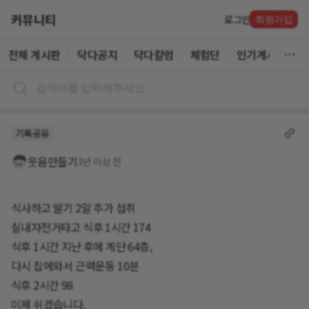
커뮤니티
로그인
회원가입
전체 게시판
닥다공지
닥다칼럼
체험단
인기게시글
기록공유
웃음만들기
3년 이상 전
식사하고 딸기 2알 추가 섭취
실내자전거타고 식후 1시간 174
식후 1시간 지난 후에 계단 64층,
다시 집에와서 근력운동 10분
식후 2시간 98
이제 쉬겠습니다.