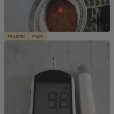
#채소샐러드
#떡갈비