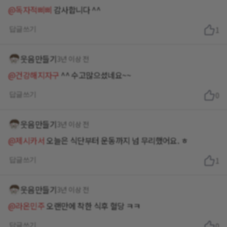
@독자적삐삐
감사합니다 ^^
답글쓰기
1
웃음만들기
3년 이상 전
@건강해지자구
^^ 수고많으셨네요~~
답글쓰기
0
웃음만들기
3년 이상 전
@제시카서
오늘은 식단부터 운동까지 넘 무리했어요. ㅎ
답글쓰기
1
웃음만들기
3년 이상 전
@라온민주
오랜만에 착한 식후 혈당 ㅋㅋ
답글쓰기
0