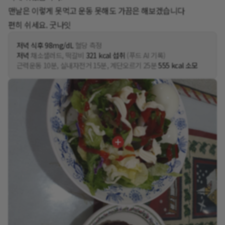
맨날은 이렇게 못먹고 운동 못해도 가끔은 해보겠습니다
편히 쉬세요. 굿나잇
저녁 식후 98mg/dL
혈당 측정
저녁
채소샐러드, 떡갈비
321 kcal 섭취
(푸드 AI 기록)
근력운동 10분, 실내자전거 15분, 계단오르기 25분
555 kcal 소모