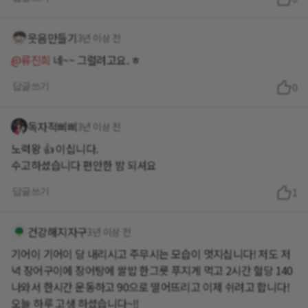
웃음만들기
3년 이상 전
@류진희
네~~ 그럴려고요. ㅎ
답글쓰기
0
독자적삐삐
3년 이상 전
노력왕 👍 이십니다.
수고하셨습니다 편안한 밤 되셔요
답글쓰기
1
건강해지자구
3년 이상 전
기어이 기어이 당 내리시고 주무시는 모습이 멋지십니다! 저도 저
녁 장어구이에 장어탕에 쌀밥 한그릇 푸지게 먹고 2시간 혈당 140
나와서 한시간 운동하고 90으로 떨어뜨리고 이제 쉬려고 합니다!
오늘 하루 고생 하셨습니다~!!