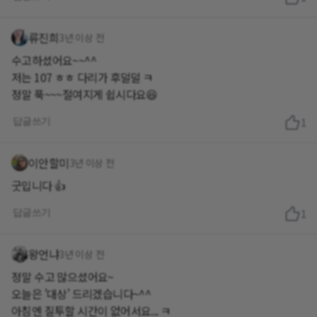
류진희
3년 이상 전
수고하셨어요~~^^
저는 107 ㅎㅎ 다리가 후덜덜 ㅋ
정말 푹~~~절여지게 쉽시다요😆
답글쓰기
1
이안할미
3년 이상 전
굿입니다 👍
답글쓰기
1
왕언냐
3년 이상 전
정말 수고 많으셨어요~
오늘은 '대상' 드리겠습니다~^^
아침엔 질투할 시간이 없어서요... ㅋ