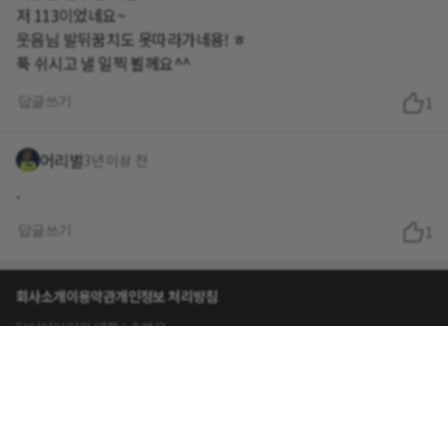
저 113이었네요~
웃음님 발뒤꿈치도 못따라가네용! ㅎ
푹 쉬시고 낼 일찍 뵐께요^^
답글쓰기
1
어리벌
3년 이상 전
.
답글쓰기
1
회사소개
이용약관
개인정보 처리방침
닥터다이어리 대표 : 송제윤
서울특별시 강남구 테헤란로 416 연봉빌딩 8층
이메일 문의 contact@drdiary.co.kr
02-2135-2098
Copyright © Dr.Diary Ltd. All rights reserved.