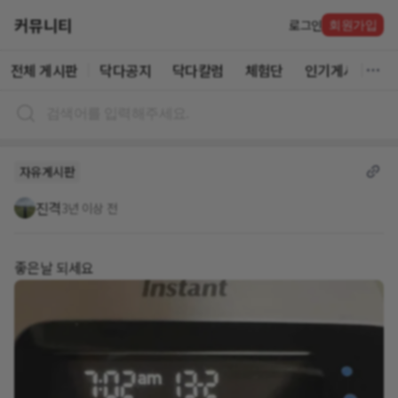
커뮤니티
로그인
회원가입
전체 게시판
닥다공지
닥다칼럼
체험단
인기게시글
자유게시판
진격
3년 이상 전
좋은날 되세요