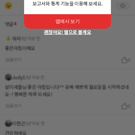
보고서와 통계 기능을 이용해 보세요.
앱에서 보기
4
댓글
괜찮아요! 웹으로 볼게요
워라
3년 이상 전
좋은아침이에요
답글쓰기
0
Judy1
3년 이상 전
살미세즐님 좋은 아침입니다^^ 공복 예쁘게 월요일을 시작하셨네
요~! 행복한 하루 되세요!
답글쓰기
0
이현근
3년 이상 전
건강하세요