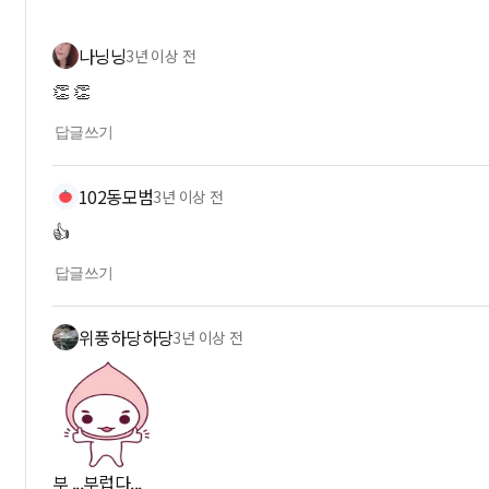
나닝닝
3년 이상 전
👏 👏
답글쓰기
102동모범
3년 이상 전
👍
답글쓰기
위풍하당하당
3년 이상 전
부 ...부럽다...