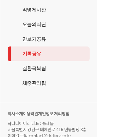
익명게시판
오늘의식단
만보기공유
기록공유
질환극복팁
체중관리팁
회사소개
이용약관
개인정보 처리방침
닥터다이어리 대표 : 송제윤
서울특별시 강남구 테헤란로 416 연봉빌딩 8층
이메일 문의 contact@drdiary.co.kr