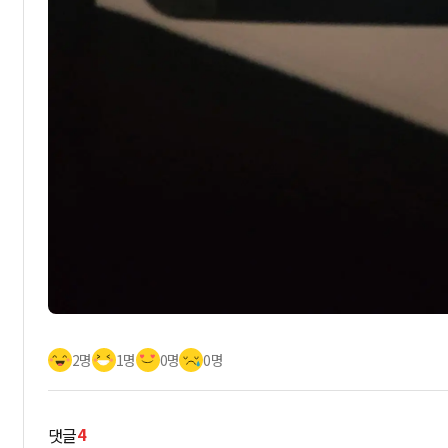
2명
1명
0명
0명
4
댓글