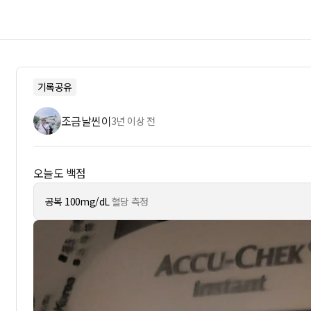
기록공유
조금날씬이
3년 이상 전
오늘도 백점
공복 100mg/dL
혈당 측정