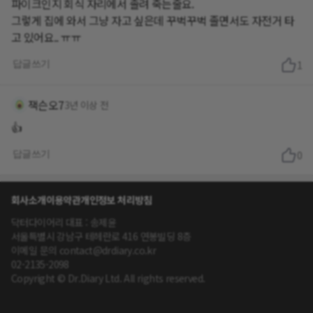
파이크인지 회식 자리에서 졸려 죽는줄요.
그렇게 집에 와서 그냥 자고 싶은데 꾸벅꾸벅 졸면서도 자전거 타
고 있어요.. ㅠㅠ
답글쓰기
1
잭슨오7
3년 이상 전
👍
답글쓰기
0
회사소개
이용약관
개인정보 처리방침
닥터다이어리 대표 : 송제윤
서울특별시 강남구 테헤란로 416 연봉빌딩 8층
이메일 문의 contact@drdiary.co.kr
02-2135-2098
Copyright © Dr.Diary Ltd. All rights reserved.