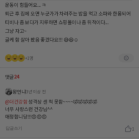
운동이 힘들어요... ㅋ
퇴근 후 집에 오면 누군가가 차려주는 밥을 먹고 소파와 한몸되어
티비나 좀 보다가 지루하면 쇼핑몰이나 좀 뒤적이다...
그냥 자고~
글케 함 살아 봤음 좋겠다요!!! 😅😆☺️
+1명
24
댓글
왕언냐
3년 이상 전
@더건강함
성격상 센 척 못함~~~~🤣🤣🤣🤣🤣
너무 사랑스런 건강님^^
애정합니당!!!😍😍😍
답글쓰기
1