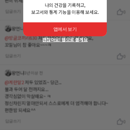
편히 쉬세요^^
나의 건강을 기록하고,
보고서와 통계 기능을 이용해 보세요.
답글쓰기
0
왕언냐
3년 이상 전
앱에서 보기
@방글코끼리630
저도 운동이 느무 느무 싫구요,
괜찮아요! 웹으로 볼게요
답글쓰기
0
왕언냐
3년 이상 전
@계란말2
저두 있었죠~ 당근...
불과 두어 달 전까지요...
경각심없이 막살때요~ ㅋ
정신차린지 얼마안되서 스스로에게 더 엄격해야 합니다~
편한밤 되세요^^
답글쓰기
0