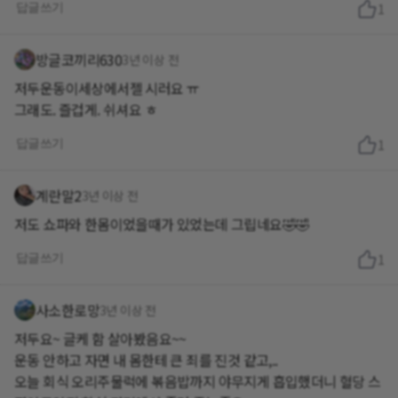
답글쓰기
1
방글코끼리630
3년 이상 전
저두운동이세상에서젤 시러요 ㅠ
그래도. 즐겁게. 쉬셔요 ㅎ
답글쓰기
1
계란말2
3년 이상 전
저도 쇼파와 한몸이었을때가 있었는데 그립네요🤣🤣
답글쓰기
1
사소한로망
3년 이상 전
저두요~ 글케 함 살아봤음요~~
운동 안하고 자면 내 몸한테 큰 죄를 진것 같고,..
오늘 회식 오리주물럭에 볶음밥까지 야무지게 흡입했더니 혈당 스