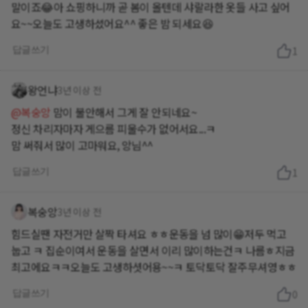
말이죠😂아 쇼핑하니까 곧 봄이 올텐데 샤랄라한 옷들 사고 싶어
요~~오늘도 고생하셨어요^^ 좋은 밤 되세요😆
답글쓰기
1
왕언냐
3년 이상 전
@복숭앙
맘이 불안해서 그게 잘 안되네요~
정신 차리자마자 게으름 피울수가 없어서요...ㅋ
답글쓰기
1
복숭앙
3년 이상 전
힘드실땐 자전거만 살짝 타셔요 ㅎㅎ운동을 넘 많이😁저두 먹고
눕고 ㅋ 집순이여서 운동을 살면서 이리 많이하는건ㅋ 나름ㅎ지금
최고에요ㅋㅋ오늘도 고생하셧어용~~ㅋ 토닥토닥 잘주무셔영ㅎㅎ
답글쓰기
0