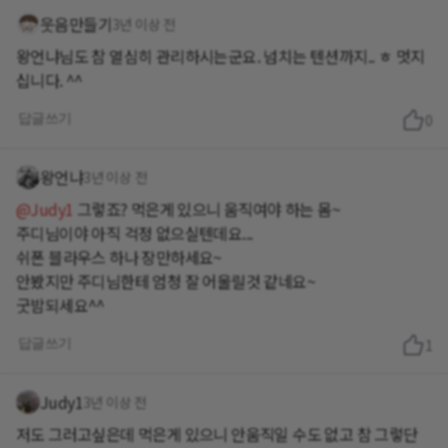
웃음만들기
3년 이상 전
왕언냐님도 참 열심히 관리하시는군요. 넘치는 텐션까지.. ㅎ 멋지
십니다. ^^
답글쓰기
0
왕언냐
3년 이상 전
@Judy1
그렇죠? 먹은게 있으니 움직여야 하는 몸~
주디님이야 아직 걱정 없으실텐데요...
쉬폰 블라우스 하나 장만하세요~
안봤지만 주디님한테 엄청 잘 어울릴것 같네요~
굿밤되세요^^
답글쓰기
1
Judy1
3년 이상 전
저도 그러고싶은데 먹은게 있으니 안움직일 수도 없고 참 그렇단