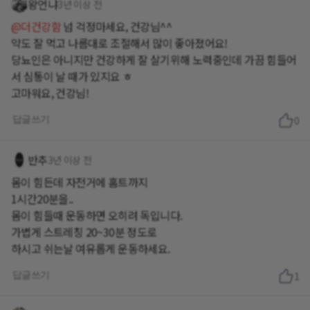
왕언냐
3년 이상 전
@더건강함
넘 걱정마세요, 건강님^^
약도 잘 먹고 나름대로 조절해서 많이 좋아졌어요!
당뇨인은 아니지만 건강하게 잘 살기위해 노력중인데 가끔 힘들어
서 심통이 날 때가 있지요 ㅎ
고마워요, 건강님!
답글쓰기
0
반추
3년 이상 전
몸이 힘든데 자전거에 홈트까지
1시간20분을..
몸이 힘들때 운동하면 오히려 독입니다.
가볍게 스트레칭 20~30분 정도로
하시고 쉬는날 여유롭게 운동하세요.
답글쓰기
1