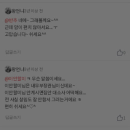
왕언냐
3년 이상 전
@반추
네에~ 그래볼께요~^^
근데 맘이 편치 않아서요... ㅜ
고맙습니다~ 쉬세요^^
답글쓰기
0
왕언냐
3년 이상 전
@이안할미
ㅋ 무슨 말씀이세요...
이안할미님은 내무부장관님이신데요~
이안할미님 안계시면집안 대소사 어떡해요...
전 사실 살림도 잘 안함서 그러는거에요 ㅎ
편히 쉬세요^♡^
답글쓰기
1