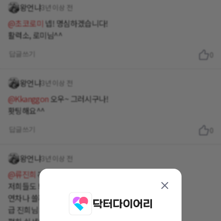
왕언냐
3년 이상 전
@초코로미
넵! 명심하겠습니다!
활력소, 로미님^^
답글쓰기
0
왕언냐
3년 이상 전
@Kkanggon
오우~ 그러시구나!
홧팅해요^^
답글쓰기
0
왕언냐
3년 이상 전
@류진희
🤣🤣🤣🤣🤣
저희들도 퇴근하면서 이제 집으로 출근하는거다,
연차나 쓸까... 이럼서 퇴근해용!
급 진희님 왜 동료같지? ㅎ