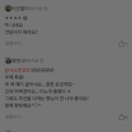
이안할미
3년 이상 전
ㅎㅎㅎㅎ 😆
딱 나네요
건달이지 뭐여요?
답글쓰기
1
왕언냐
3년 이상 전
@사소한로망
🤣🤣🤣🤣🤣
우껴 죽음!
꼭 제 얘기 같아서요... 완죤 공감하죠~
근데 어쩌겠어요... 이노무 몸땡이 ㅎ
그래도 최선을 다하는 빵님이 전 너무 좋아요!
함께 홧팅해요^♡^
답글쓰기
0