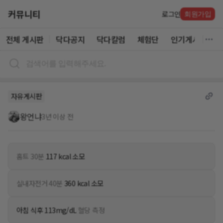
커뮤니티
로그인
회원가입
전체 게시판
닥다공지
닥다칼럼
체험단
인기게시글
자유게시판
왕언냐
3년 이상 전
홈트 30분
117 kcal 소모
실내자전거 40분
360 kcal 소모
아침 식후 113mg/dL
혈당 측정