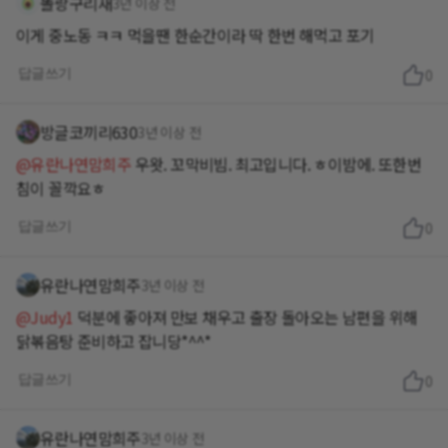
똘랑구리새
3년 이상 전
이게 중노동 ㅋㅋ 먹을땐 한순간이라 딱 한번 해먹고 포기
답글쓰기
0
방글코끼리630
3년 이상 전
@유란나연맘희주
우왓. 꼬막비빔. 최고입니다. ㅎ이밤에. 또한번
침이 꼴깍요ㅎ
답글쓰기
0
유란나연맘희주
3년 이상 전
@Judy1
덕분에 좋아져 만보 채우고 출장 돌아오는 남편을 위해
닭볶음탕 준비하고 잡니당*^^*
답글쓰기
0
유란나연맘희주
3년 이상 전