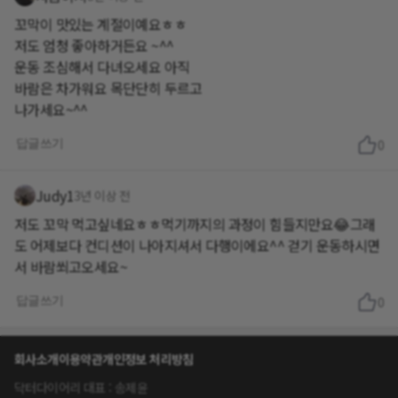
꼬막이 맛있는 계절이예요ㅎㅎ
저도 엄청 좋아하거든요 ~^^
운동 조심해서 다녀오세요 아직
바람은 차가워요 목단단히 두르고
나가세요~^^
답글쓰기
0
Judy1
3년 이상 전
저도 꼬막 먹고싶네요ㅎㅎ먹기까지의 과정이 힘들지만요😂그래
도 어제보다 컨디션이 나아지셔서 다행이에요^^ 걷기 운동하시면
서 바람쐬고오세요~
답글쓰기
0
회사소개
이용약관
개인정보 처리방침
닥터다이어리 대표 : 송제윤