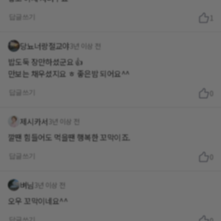
답글쓰기
1
당뇨너랑절교야
3년 이상 전
밥도둑 장만하셨군요 👍
만보는 채우셨지요 ㅎ 좋은밤 되어요^^
답글쓰기
0
제시카서
3년 이상 전
깔땐 힘들어도 먹을땐 행복한 꼬막이죠.
답글쓰기
0
벼님
3년 이상 전
오우 꼬막이네요^^
답글쓰기
0