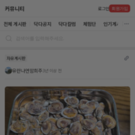
커뮤니티
로그인
회원가입
전체 게시판
닥다공지
닥다칼럼
체험단
인기게시글
자유게시판
유란나연맘희주
3년 이상 전