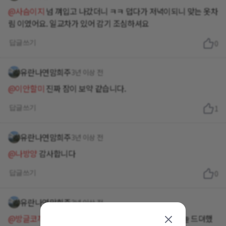
@사슴이지
넘 껴입고 나갔더니 ㅋㅋ 덥다가 저녁이되니 맞는 옷차
림 이였어요. 일교차가 있어 감기 조심하셔요
답글쓰기
0
유란나연맘희주
3년 이상 전
@이안할미
진짜 잠이 보약 같습니다.
답글쓰기
1
유란나연맘희주
3년 이상 전
@나방양
감사합니다
답글쓰기
0
유란나연맘희주
3년 이상 전
@방글코끼리630
정말 좋아하는데 자주 못해먹다가 오늘 드뎌했