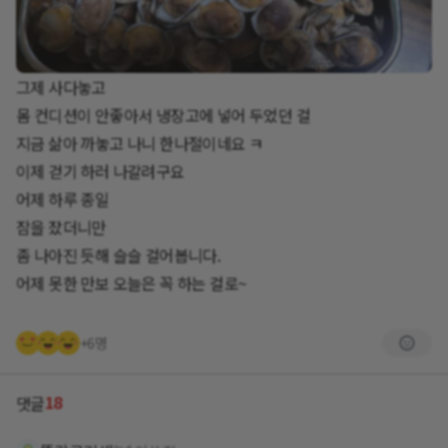
그제 사다놓고
몸 컨디션이 안좋아서 냉장고에 넣어 두었던 걸
지금 삶아 까놓고 나니 한나절이네요 ㅋ
이제 걷기 하러 나갈려구요
어제 하루 종일
잠을 잤더니만
좀 나아진 듯해 슬슬 걸어봅니다.
어제 못한 만보 오늘은 꼭 하는 걸로~
+6명
18
댓글