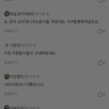
방글코끼리630
3년 이상 전
오. 꼬막. 손이마니가는음식을. 하셨네요. 식구들행복하실듯요.
답글쓰기
0
나방양
3년 이상 전
이런 귀한음식을!!!! 고생하셨네요
답글쓰기
0
이안할미
3년 이상 전
나아지셨다니 다행입니다
답글쓰기
0
사슴이지
3년 이상 전