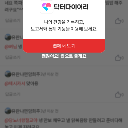
네요 쪽파 경동시장들렀다가 사왔기에 양념해서 꼬막 비빔밥 해주
려구요*^^*
답글쓰기
0
나의 건강을 기록하고,
보고서와 통계 기능을 이용해 보세요.
유란나연맘희주
3년 이상 전
@벼님
넹 유일하게 좋아하는 조개류중 하나입니당
앱에서 보기
괜찮아요! 웹으로 볼게요
답글쓰기
0
유란나연맘희주
3년 이상 전
@제시카서
맞아용
답글쓰기
0
유란나연맘희주
3년 이상 전
@당뇨너랑절교야
넹 만보 채우고 낼 닭볶음탕 만들려고 준비다해
놓고 이제 자려구요