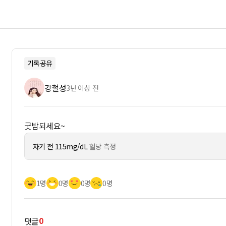
기록공유
강철성
3년 이상 전
굿밤되세요~
자기 전 115mg/dL
혈당 측정
1명
0명
0명
0명
0
댓글