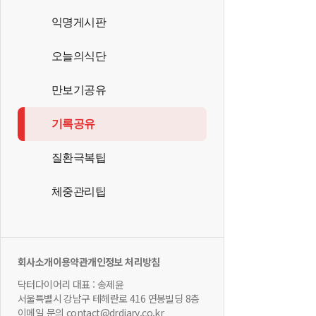
익명게시판
오늘의식단
만보기공유
기록공유
질환극복팁
체중관리팁
회사소개
이용약관
개인정보 처리방침
닥터다이어리 대표 : 송제윤
서울특별시 강남구 테헤란로 416 연봉빌딩 8층
이메일 문의 contact@drdiary.co.kr