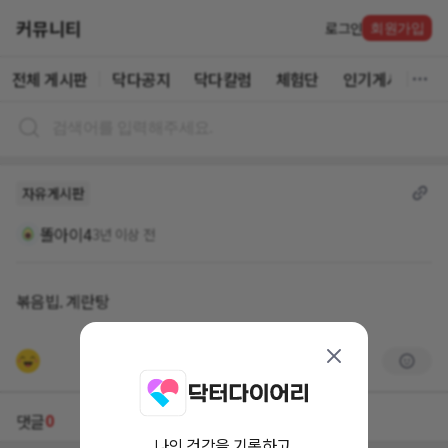
커뮤니티
로그인
회원가입
전체 게시판
닥다공지
닥다칼럼
체험단
인기게시글
자유게시판
똘아이4
3년 이상 전
볶음빕. 계란탕
0
댓글
나의 건강을 기록하고,