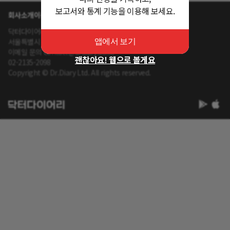
보고서와 통계 기능을 이용해 보세요.
회사소개
이용약관
개인정보 처리방침
닥터다이어리 대표 : 송제윤
서울특별시 강남구 테헤란로 416 연봉빌딩 8층
앱에서 보기
이메일 문의 contact@drdiary.co.kr
괜찮아요! 웹으로 볼게요
02-2135-2098
Copyright © Dr.Diary Ltd. All rights reserved.