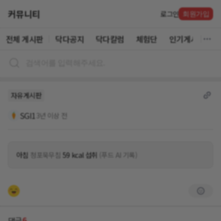
커뮤니티
로그인
회원가입
전체 게시판
닥다공지
닥다칼럼
체험단
인기게시글
자유게시판
SGI1
3년 이상 전
아침
청포묵무침
59 kcal 섭취
(푸드 AI 기록)
6
댓글