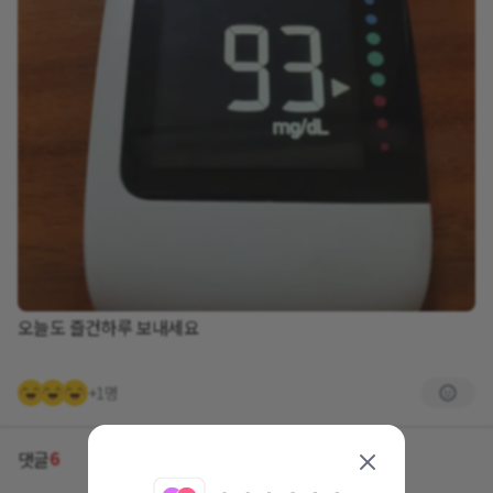
오늘도 즐건하루 보내세요
+1명
6
댓글