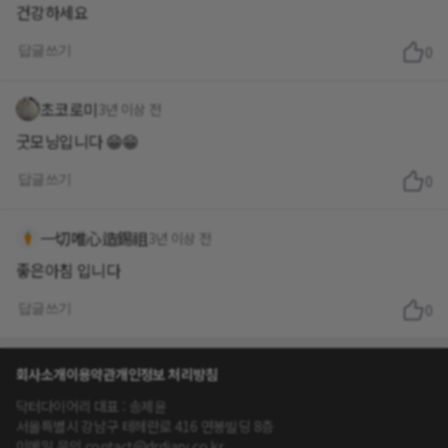
건강하세요
답글쓰기
0
초코로미
3년 이상 전
굿모닝입니다 😁😁
답글쓰기
0
一切唯心造錫祖
3년 이상 전
좋은아침 입니다
답글쓰기
0
회사소개
이용약관
개인정보 처리방침
닥터다이어리 대표 : 송제윤
서울특별시 강남구 테헤란로 416 연봉빌딩 8층
이메일 문의 contact@drdiary.co.kr