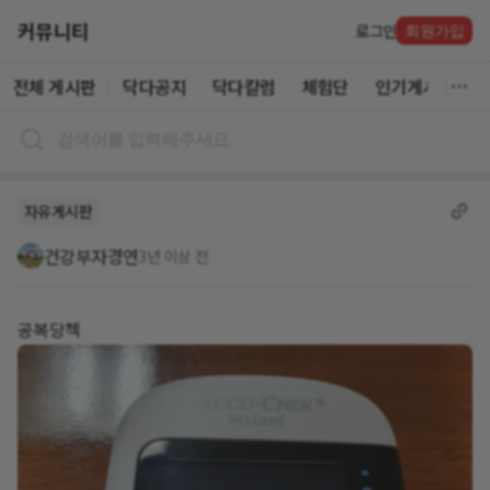
커뮤니티
로그인
회원가입
전체 게시판
닥다공지
닥다칼럼
체험단
인기게시글
자유게시판
건강부자경연
3년 이상 전
공복당첵