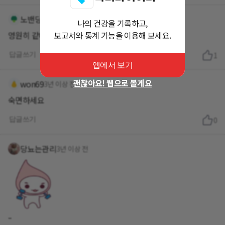
노밴딩마인드
3년 이상 전
나의 건강을 기록하고,
보고서와 통계 기능을 이용해 보세요.
영원히 같이가야 하는 친구처럼 관리 해야한디고 해요
답글쓰기
1
앱에서 보기
괜찮아요! 웹으로 볼게요
won69
3년 이상 전
숙면하세요
답글쓰기
0
당뇨는관리
3년 이상 전
..