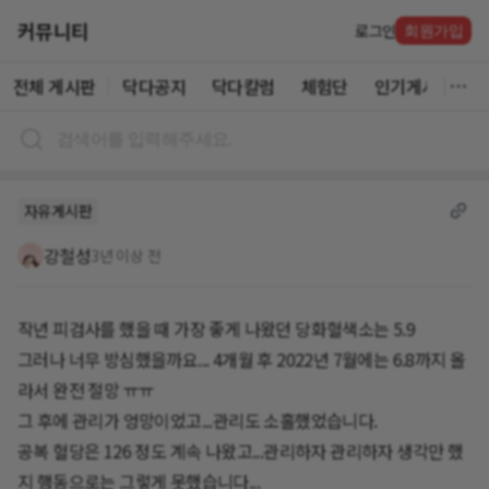
커뮤니티
로그인
회원가입
전체 게시판
닥다공지
닥다칼럼
체험단
인기게시글
자유게시판
강철성
3년 이상 전
작년 피검사를 했을 때 가장 좋게 나왔던 당화혈색소는 5.9
그러나 너무 방심했을까요... 4개월 후 2022년 7월에는 6.8까지 올
라서 완전 절망 ㅠㅠ
그 후에 관리가 엉망이었고...관리도 소홀했었습니다.
공복 혈당은 126 정도 계속 나왔고...관리하자 관리하자 생각만 했
지 행동으로는 그렇게 못했습니다...