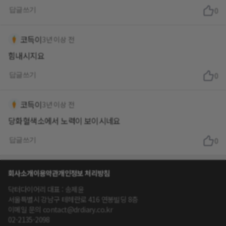
답글쓰기
0
코득이
3년 이상 전
힘내시지요
답글쓰기
0
코득이
3년 이상 전
답글쓰기
0
회사소개
이용약관
개인정보 처리방침
닥터다이어리 대표 : 송제윤
서울특별시 강남구 테헤란로 416 연봉빌딩 8층
이메일 문의 contact@drdiary.co.kr
02-2135-2098