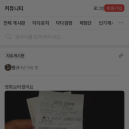
커뮤니티
로그인
회원가입
전체 게시판
닥다공지
닥다칼럼
체험단
인기게시글
자유게시판
똘규
3년 이상 전
영화보러왔어요