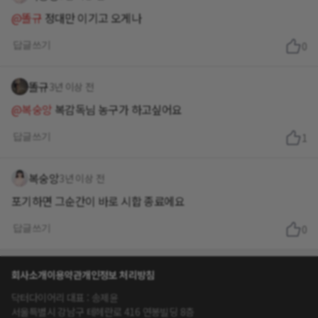
@똘규
정대만 이기고 오게나
답글쓰기
0
똘규
3년 이상 전
@복숭앙
복감독님 농구가 하고싶어요
답글쓰기
1
복숭앙
3년 이상 전
포기하면 그순간이 바로 시합 종료에요
답글쓰기
0
회사소개
이용약관
개인정보 처리방침
닥터다이어리 대표 : 송제윤
서울특별시 강남구 테헤란로 416 연봉빌딩 8층