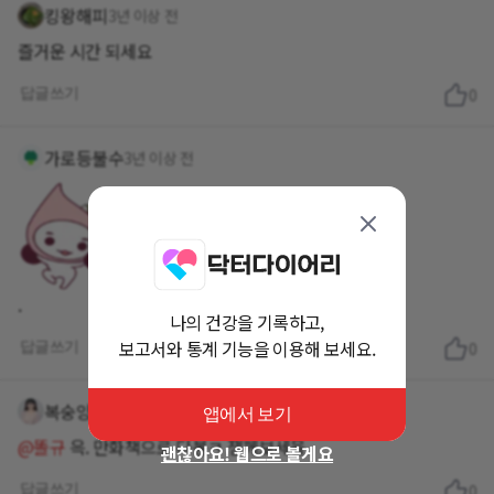
킹왕해피
3년 이상 전
즐거운 시간 되세요
답글쓰기
0
가로등불수
3년 이상 전
.
나의 건강을 기록하고,
보고서와 통계 기능을 이용해 보세요.
답글쓰기
0
복숭앙
3년 이상 전
앱에서 보기
@똘규
윽. 만화책으로 다봄ㅋ 잼께보세융
괜찮아요! 웹으로 볼게요
답글쓰기
0