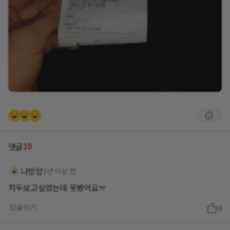
10
댓글
나방양
3년 이상 전
저두보고싶었는데 못봤어요ㅠ
답글쓰기
0