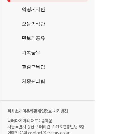
익명게시판
오늘의식단
만보기공유
기록공유
질환극복팁
체중관리팁
회사소개
이용약관
개인정보 처리방침
닥터다이어리 대표 : 송제윤
서울특별시 강남구 테헤란로 416 연봉빌딩 8층
이메일 문의 contact@drdiary.co.kr