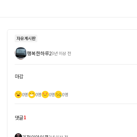
자유게시판
행복한하루2
3년 이상 전
마감
0명
0명
0명
0명
1
댓글