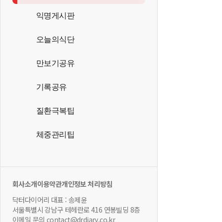
익명게시판
오늘의식단
만보기공유
기록공유
질환극복팁
체중관리팁
회사소개
이용약관
개인정보 처리방침
닥터다이어리 대표 : 송제윤
서울특별시 강남구 테헤란로 416 연봉빌딩 8층
이메일 문의 contact@drdiary.co.kr