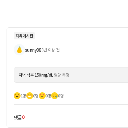
자유게시판
sunny98
3년 이상 전
저녁 식후 150mg/dL
혈당 측정
1명
0명
0명
0명
0
댓글