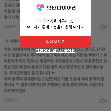
조금만 걸어도 찌릿찌릿..
치료 잘 받으셔서 얼른 나으시고 걸음은 조금만..
발이 너무 아파할것 같아요^^
나의 건강을 기록하고,
보고서와 통계 기능을 이용해 보세요.
답글쓰기
0
아름이훈맘
3년 이상 전
앱에서 보기
저는 30대때부터 족저근막염으로 예쁜 신발 못신고 걷기도 1시간
괜찮아요! 웹으로 볼게요
이상 힘들었어요 무리하지 말고 푹쉬세요 쉬는거랑 발 쭉뻗기 스트
레칭위주로요 3만보는 힘들어요 무리올듯요 1만보 이내 추천요 당
잡는것은 40분이내 걷고 다른 홈트 비슷한것 하는것 생각해보심
요. 족저근막염은 잘 도집니다 ㅠ
체외 충격파 효과봤어요 15년전에요 가끔 도질때 체외 충격파 받
았어요 ^^ 엄청 아프지만요 저한테는 효과 짱이었어요 사람마다
다르겠지만요
답글쓰기
0