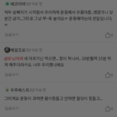
배코러버
3년 이상 전
저두 살빠지기 시작함서 무리하게 운동해서 무릅아픔..병원가니 당
분간 금지..그뒤로 그냥 쭈~욱 놀아요ㅠ 운동해야는데 큰일입니다.
ㅠ
답글쓰기
0
퀘걸조로
3년 이상 전
@모닝라떼
네 아르기닌 먹으면... 힘이 팍나서.. 10분뛸꺼 15분 뛰
게 해주더라구요. 너무 무리했나봐요
답글쓰기
0
두루베스트
3년 이상 전
그러게요 운동이 과하면 몸이힘들고 안하면 혈당이 힘들고...
답글쓰기
0