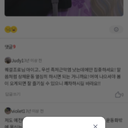
9
댓글
Judy1
3년 이상 전
퀘걸조로님 아이고.. 우선 족저근막염 낫는데에만 집중하셔요! 말
씀처럼 상체운동 열심히 하시면 되는 거니까요! 어여 나으셔야 봄
이 오게되면 잘 즐기실 수 있으니 쾌차하시길 바라요!!
답글쓰기
0
violet1
3년 이상 전
저도 예전에 플랫 슈즈만 신다 족저근막염때문에 지금은 운동화밖
에 못신는 신세가 되었어요.