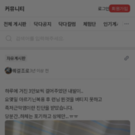
커뮤니티
로그인
회원가입
전체 게시판
닥다공지
닥다칼럼
체험단
인기게시글
자유게시판
퀘걸조로
3년 이상 전
하루에 거진 3만보씩 걸어주었던 내발이..
요몇일 아르기닌복용 후 런닝 뛴것을 버티지 못하고
족저근막염이란 진단을 받았습니다.
당분간..하체는 포기하고 상체만... ㅠㅠ