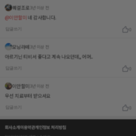
퀘걸조로
3년 이상 전
@이안할미
네 감사합니다.
답글쓰기
0
모닝라떼
3년 이상 전
아르기닌 티비서 좋다고 계속 나오던데,, 어머..
답글쓰기
0
이안할미
3년 이상 전
우선 치료부터 받으셔요
답글쓰기
0
회사소개
이용약관
개인정보 처리방침