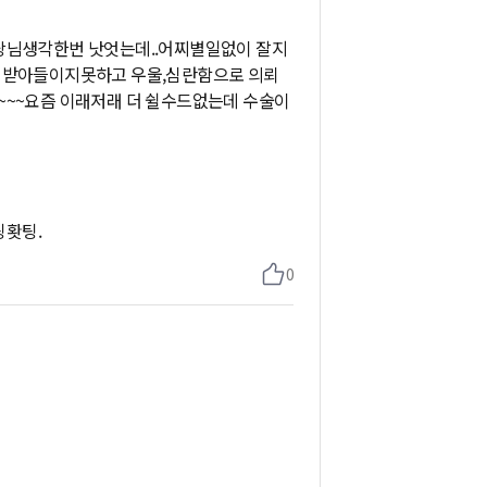
당님생각한번 낫엇는데..어찌별일없이 잘지
을 받아들이지못하고 우울,심란함으로 의뢰
~~~요즘 이래저래 더 쉴수드없는데 수술이
팅홧팅.
0