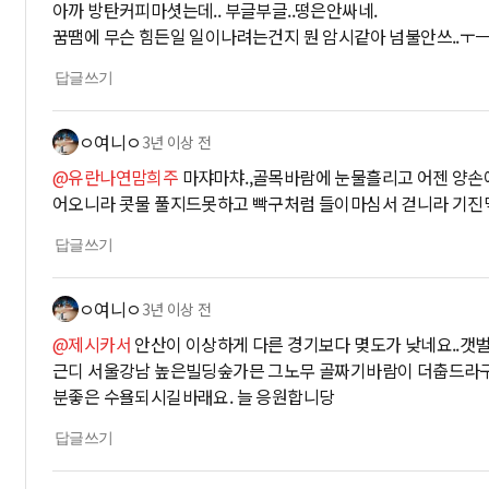
아까 방탄커피마셧는데.. 부글부글..떵은안싸네.
꿈땜에 무슨 힘든일 일이나려는건지 뭔 암시같아 넘불안쓰..ㅜ
답글쓰기
ㅇ여니ㅇ
3년 이상 전
@유란나연맘희주
마쟈마챠.,골목바람에 눈물흘리고 어젠 양손에
어오니라 콧물 풀지드못하고 빡구처럼 들이마심서 걷니라 기진
답글쓰기
ㅇ여니ㅇ
3년 이상 전
@제시카서
안산이 이상하게 다른 경기보다 몆도가 낮네요..갯
근디 서울강남 높은빌딩숲가믄 그노무 골짜기바람이 더춥드라구
분좋은 수욜되시길바래요. 늘 응원합니당
답글쓰기