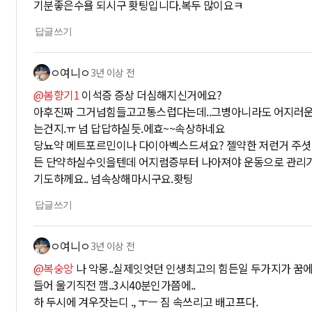
기분좋은수욜 되시구 홧팅입니다.복두 많이요ㅋ
답글쓰기
ㅇ여니ㅇ
3년 이상 전
@봄향기1
이석증 증상 더심해지신거에요?
아후진짜 그거넘힘들고고통스럽다는데..그병아니라도 어지러운
는건지.ㅠ 넘 답답하실듯.에효~~속상하네요
당뇨약 메트포르민이나 다이아벡스드셔요? 젤약한 저런거 주셧
든 단약하실수잇을텐데 어지럼증부터 나아져야 운동으로 관리
기도하께요.. 넘속상해마시구요.홧팅
답글쓰기
ㅇ여니ㅇ
3년 이상 전
@복숭앙
나 악몽..실제잇엇던 인생최고의 힘든일 두가지가 꿈에
들어 울기직전 깸..3시40분인가쯤에..
하 두시에 겨우잣는디 ., ㅜㅡ 짐 속쓰리고 배고프다.