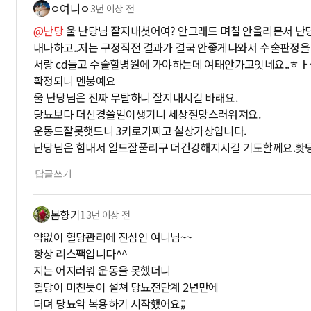
ㅇ여니ㅇ
3년 이상 전
@난당
울 난당님 잘지내셧어여? 안그래드 며칠 안올리믄서 난
내나하고..저는 구정직전 결과가 결국 안좋게나와서 수술판정
서랑 cd들고 수술할병원에 가야하는데 여태안가고잇네요..ㅎㅏ
확정되니 멘붕예요
울 난당님은 진짜 무탈하니 잘지내시길 바래요.
당뇨보다 더신경쓸일이생기니 세상절망스러워져요.
운동드잘못햇드니 3키로가찌고 설상가상입니다.
난당님은 힘내서 일드잘풀리구 더건강해지시길 기도할께요.홧
답글쓰기
봄향기1
3년 이상 전
약없이 혈당관리에 진심인 여니님~~
항상 리스팩입니다^^
지는 어지러워 운동을 못했더니
혈당이 미친듯이 설쳐 당뇨전단계 2년만에