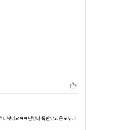
0
훌쩍다녓네요ㅋㅋ난방비 폭탄맞고 온도두내