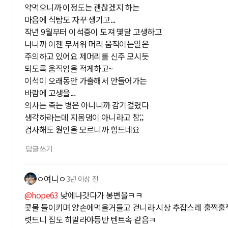
약먹으니까 이정도는 괜찮겠지 하는
마음에 식탐도 자꾸 생기고...
작년 9월부터 이석증이 도져 몇달 고생하고
나니까 이젠 무서워 머리 움직이는일은
주의하고 있어요 제머리를 신주 모시듯
되도록 움직임을 적게하고~
이석이 오래동안 가출해서 안들어가는
바람에 고생을...
의사는 죽는 병은 아니니까 감기걸렸다
생각하라는데 지몸댕이 아니라고 참;;
검사해도 원인을 모르니까 힘드네요
답글쓰기
ㅇ여니ㅇ
3년 이상 전
@hope63
낮에나갓다가 봉변을ㅋㅋ
콧물 들이키며 양손에먹을거들고 걷니라 시상 추잡스레 훌쩍
렷드니 집도 히말라야등반 텐트속 같음ㅋ