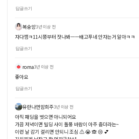
답글쓰기
복숭앙
3년 이상 전
자다깸ㅋ11시쯩부터 잣나봐ㅡㅡ배고푸네 안자는거 알아ㅋㅋ
답글쓰기
roma
3년 이상 전
좋아요
답글쓰기
유란나연맘희주
3년 이상 전
아직 패딩을 벗으면 아니되어요
가끔 저녁이면 빌딩 사이 돌풍 바람이 아주 춥더라는~
이런 날 감기 걸리면 안되니 조심 ⚠️ 😭 🙈 😢 💕