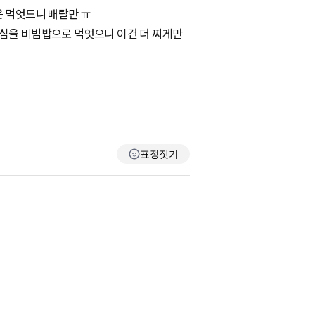
은 먹엇드니 배탈만 ㅠ
점심을 비빔밥으로 먹엇으니 이건 더 찌게만
표정짓기