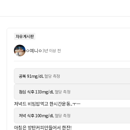
자유게시판
ㅇ여니ㅇ
3년 이상 전
공복 91mg/dL
혈당 측정
점심 식후 133mg/dL
혈당 측정
저녁드 비빔밥먹고 한시간운동..ㅜㅡ
저녁 식후 100mg/dL
혈당 측정
아침은 방탄커피만들어서 한잔!