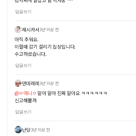
김치찌게 날잡고 함 먹자궁*^^*
답글쓰기
제시카서
3년 이상 전
아직 추워요.
이럴때 감기 걸리기 십상입니다.
수고하셨습니다.
답글쓰기
덴데레레
3년 이상 전
@ㅇ여니ㅇ
알아 알아 진짜 알아요 ㅋㅋㅋㅋㅋㅋ
신고해뿔까
답글쓰기
난당
3년 이상 전