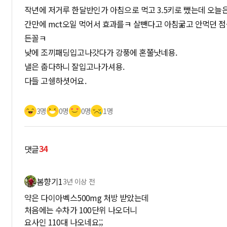
작년에 저거루 한달반인가 아침으로 먹고 3.5키로 뺐는데 오늘
간만에 mct오일 먹어서 효과를ㅋ 살뺀다고 아침굶고 안먹던 
든꼴ㅋ
낮에 조끼패딩입고나갓다가 강풍에 혼쭐낫네용.
낼은 춥다하니 잘입고나가셔용.
다들 고쉥하셧어요.
3명
0명
0명
1명
34
댓글
봄향기1
3년 이상 전
약은 다이아벡스500mg 처방 받았는데
처음에는 수차가 100단위 나오더니
요사인 110대 나오네요;;