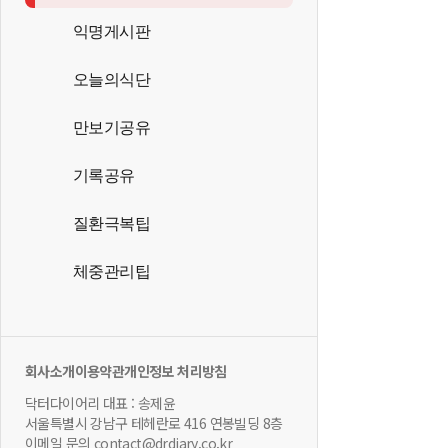
익명게시판
오늘의식단
만보기공유
기록공유
질환극복팁
체중관리팁
회사소개
이용약관
개인정보 처리방침
닥터다이어리 대표 : 송제윤
서울특별시 강남구 테헤란로 416 연봉빌딩 8층
이메일 문의 contact@drdiary.co.kr