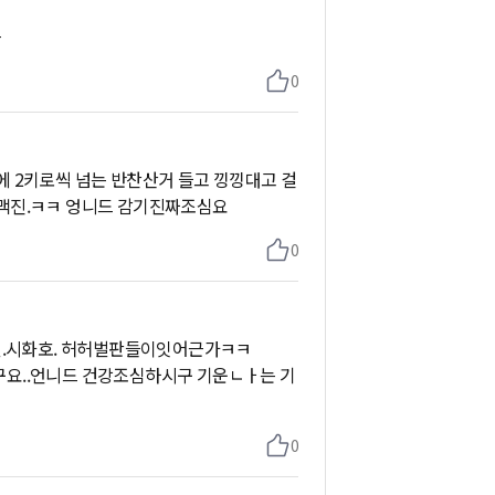
ㅡ
0
 2키로씩 넘는 반찬산거 들고 낑낑대고 걸
맥진.ㅋㅋ 엉니드 감기진짜조심요
0
벌.시화호. 허허벌판들이잇어근가ㅋㅋ
요..언니드 건강조심하시구 기운ㄴㅏ는 기
0