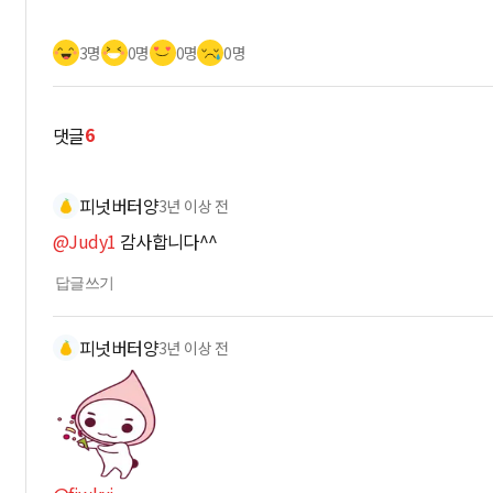
3명
0명
0명
0명
6
댓글
피넛버터양
3년 이상 전
@Judy1
감사합니다^^
답글쓰기
피넛버터양
3년 이상 전