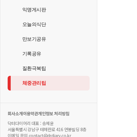
익명게시판
오늘의식단
만보기공유
기록공유
질환극복팁
체중관리팁
회사소개
이용약관
개인정보 처리방침
닥터다이어리 대표 : 송제윤
서울특별시 강남구 테헤란로 416 연봉빌딩 8층
이메일 문의 contact@drdiary.co.kr