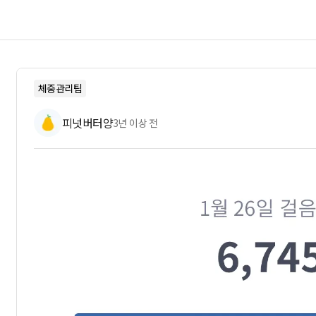
체중관리팁
피넛버터양
3년 이상 전