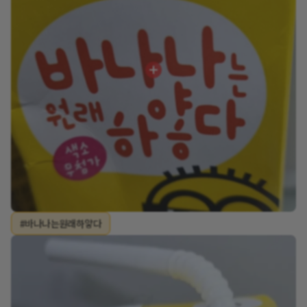
#바나나는원래하얗다