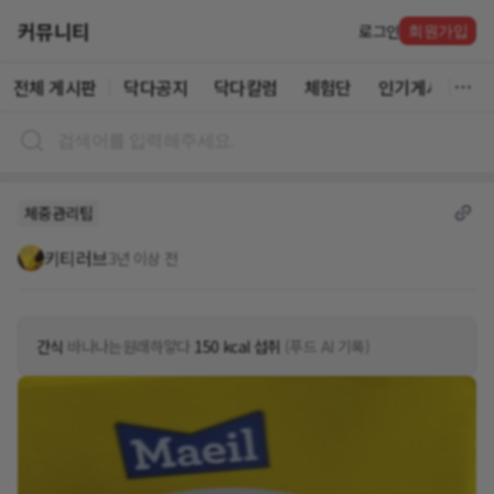
커뮤니티
로그인
회원가입
전체 게시판
닥다공지
닥다칼럼
체험단
인기게시글
체중관리팁
키티러브
3년 이상 전
간식
바나나는원래하얗다
150 kcal 섭취
(푸드 AI 기록)