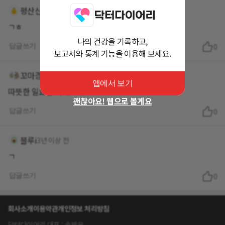
평산신씨
3년 이상 전
ㄱㅎ
나의 건강을 기록하고,
답글쓰기
0
보고서와 통계 기능을 이용해 보세요.
꼬마경미에요
3년 이상 전
앱에서 보기
따뜻한 일요일 되세요 🙏
괜찮아요! 웹으로 볼게요
답글쓰기
0
블루i
3년 이상 전
ㄱ
답글쓰기
0
회사소개
이용약관
개인정보 처리방침
닥터다이어리 대표 : 송제윤