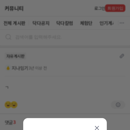
커뮤니티
로그인
회원가입
전체 게시판
닥다공지
닥다칼럼
체험단
인기게시글
자유게시판
지나밍기
3년 이상 전
ㄱ
3
댓글