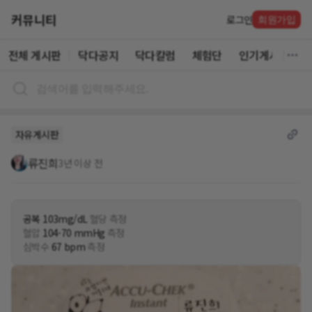
커뮤니티
로그인
회원가입
전체 게시판
닥다공지
닥다칼럼
체험단
인기게시글
자유게시판
류진희
3년 이상 전
공복 103mg/dL
혈당 측정
혈압
104-70 mmHg
측정
심박수
67 bpm
측정